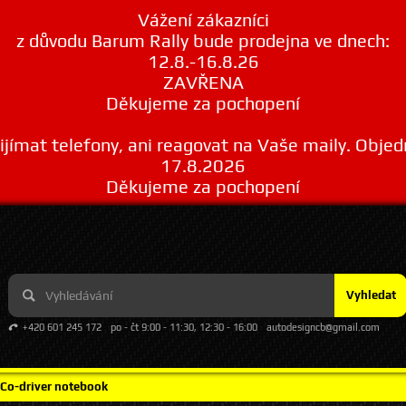
Vážení zákazníci
z důvodu Barum Rally bude prodejna ve dnech:
12.8.-16.8.26
ZAVŘENA
Děkujeme za pochopení
ímat telefony, ani reagovat na Vaše maily. Obje
17.8.2026
Děkujeme za pochopení
Vyhledat
+420 601 245 172
po - čt 9:00 - 11:30, 12:30 - 16:00
autodesigncb@gmail.com
Co-driver notebook