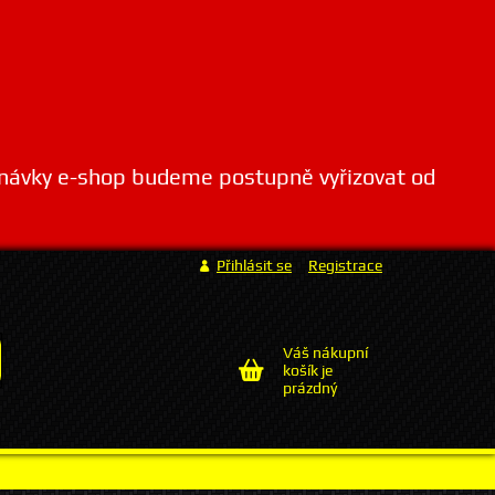
dnávky e-shop budeme postupně vyřizovat od
Přihlásit se
Registrace
Váš nákupní
košík je
prázdný