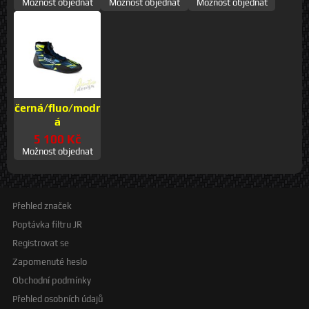
Možnost objednat
Možnost objednat
Možnost objednat
černá/fluo/modr
á
5 100 Kč
Možnost objednat
Přehled značek
Poptávka filtru JR
Registrovat se
Zapomenuté heslo
Obchodní podmínky
Přehled osobních údajů