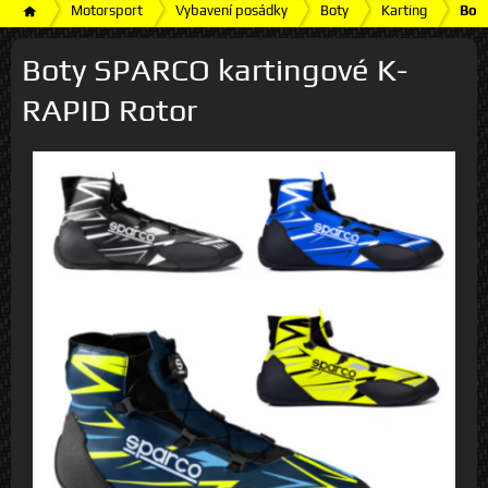
Motorsport
Vybavení posádky
Boty
Karting
Bot
Boty SPARCO kartingové K-
RAPID Rotor