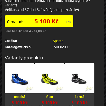
Barva: modrá, fluo, černá, černá/fluo/modrá (vyberte z
variant)
Velikost: od 37 do 48. (uvádějte do poznámky)
5 100 Kč
Cena od:
/ks
Cena bez DPH od:
4 214,88 Kč
Značka:
Sparco
Katalogové číslo:
AD002009
Varianty produktu
modrá
fluo
černá
5 100 Kč
5 100 Kč
5 100 Kč