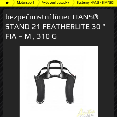
Motorsport
Vybavení posádky
Systémy HANS / SIMPSON
bezpečnostní límec HANS®
STAND 21 FEATHERLITE 30 °
FIA – M , 310 G