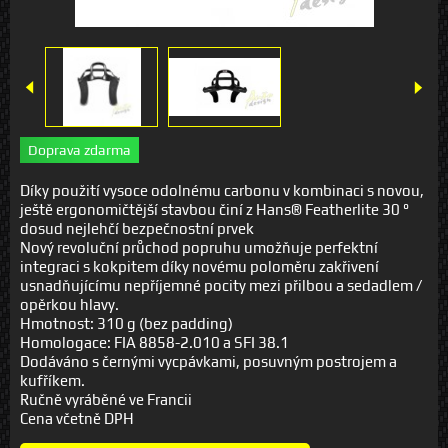
Doprava zdarma
Díky použití vysoce odolnému carbonu v kombinaci s novou,
ještě ergonomičtější stavbou činí z Hans® Featherlite 30 °
dosud nejlehčí bezpečnostní prvek
Nový revoluční průchod popruhu umožňuje perfektní
integraci s kokpitem díky novému poloměru zakřivení
usnadňujícímu nepříjemné pocity mezi přilbou a sedadlem /
opěrkou hlavy.
Hmotnost: 310 g (bez padding)
Homologace: FIA 8858-2.010 a SFI 38.1
Dodáváno s černými vycpávkami, posuvným postrojem a
kufříkem.
Ručně vyráběné ve Francii
Cena včetně DPH