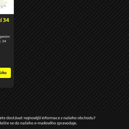
í 34
epením
: 34
šíku
ete dostávat nejnovější informace z našeho obchodu?
hlašte se do našeho e-mailového zpravodaje.