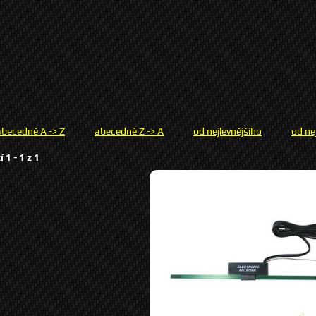
abecedně A -> Z
abecedně Z -> A
od nejlevnějšího
od ne
í 1 -
1
z
1