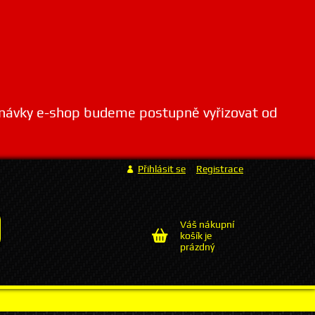
dnávky e-shop budeme postupně vyřizovat od
Přihlásit se
Registrace
Váš nákupní
košík je
prázdný