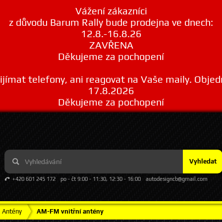
Vážení zákazníci
z důvodu Barum Rally bude prodejna ve dnech:
12.8.-16.8.26
ZAVŘENA
Děkujeme za pochopení
ímat telefony, ani reagovat na Vaše maily. Obje
17.8.2026
Děkujeme za pochopení
Vyhledat
+420 601 245 172
po - čt 9:00 - 11:30, 12:30 - 16:00
autodesigncb@gmail.com
Antény
AM-FM vnitřní antény