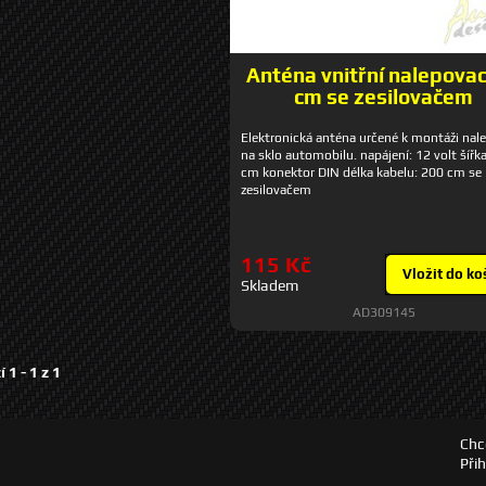
Anténa vnitřní nalepovac
cm se zesilovačem
Elektronická anténa určené k montáži nal
na sklo automobilu. napájení: 12 volt šířka
cm konektor DIN délka kabelu: 200 cm se
zesilovačem
115 Kč
Vložit do ko
Skladem
AD309145
í 1 -
1
z
1
Chc
Při