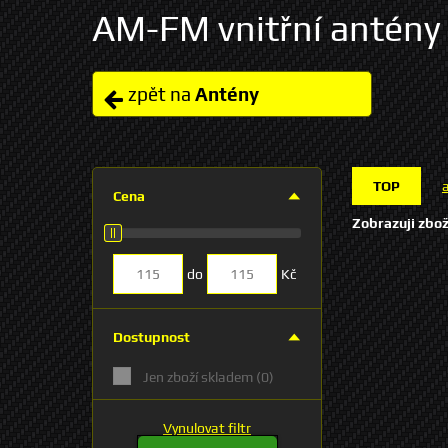
AM-FM vnitřní antény
zpět na
Antény
TOP
Cena
Zobrazuji zbož
do
Kč
Dostupnost
Jen zboží skladem
(0)
Vynulovat filtr