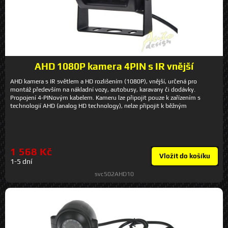
AHD 1080P kamera 4PIN s IR vnější
AHD kamera s IR světlem a HD rozlišením (1080P), vnější, určená pro
montáž především na nákladní vozy, autobusy, karavany či dodávky.
Propojení 4-PINovým kabelem. Kameru lze připojit pouze k zařízením s
technologií AHD (analog HD technology), nelze připojit k běžným
monitorům, které nemají AHD! Lze použít například k monitoru sv70AHD10,
sv96AHD10, sv1019AHD10 atd. Technické parametry • rozlišení 1080P •
zobrazení 110° • norma: PAL • IR přisvětlení 15 m (18 IR LED v každé
kameře) • obraz z kamery zrcadlový • krytí IP68 • možnost nastavení
montážního úhlu • rozměry: 72 x 42 x 63 mm • připojení 4pin konektor (lze
1 568 Kč
připojit pouze k monitorům a kabelům se 4pin konektorem a AHD vstupem)
Vložit do košíku
1-5 dní
• napájecí napětí 12 V
svc502AHD10