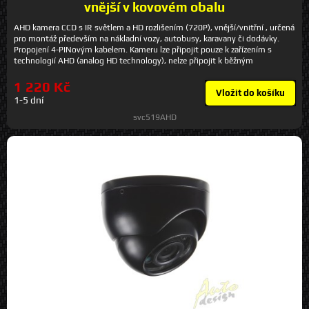
vnější v kovovém obalu
AHD kamera CCD s IR světlem a HD rozlišením (720P), vnější/vnitřní , určená
pro montáž především na nákladní vozy, autobusy, karavany či dodávky.
Propojení 4-PINovým kabelem. Kameru lze připojit pouze k zařízením s
technologií AHD (analog HD technology), nelze připojit k běžným
monitorům, které nemají AHD! Lze použít např k záznamovému zařízení
DVRB4C. Technické parametry - zobrazení 100° - kamera CCD (Sharp) -
1 220 Kč
Vložit do košíku
rozlišení 1280 x 720 pixels - norma: PAL - IR přisvětlení 10 m (10 IR LED v
1-5 dní
kameře) - obraz z kamery zrcadlový - barva: černá - krytí IP66 - možnost
nastavení montážního úhlu - rozměry: 63 x 63 x 90 mm - připojení 4pin
svc519AHD
konektor (lze připojit pouze k monitorům a kabelům se 4pin konektorem a
AHD vstupem) - napájecí napětí 12 V *Technické specifikace a obrázky jsou
převzaty od výrobce a mají výhradně informativní charakter!