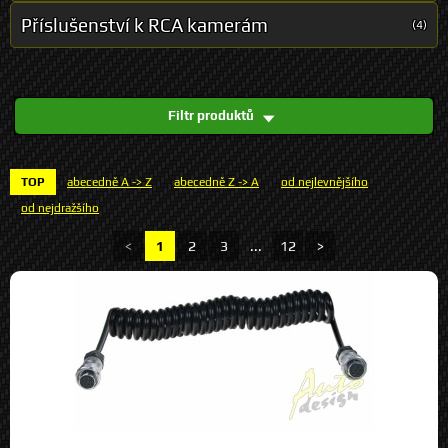
Příslušenství k RCA kamerám
(4)
Filtr produktů
TOP
abecedně A -> Z
abecedně Z -> A
od nejlevnějšího
od nejdražšího
<
1
2
3
...
12
>