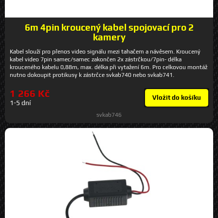
6m 4pin kroucený kabel spojovací pro 2
kamery
Kabel slouží pro přenos video signálu mezi tahačem a návěsem. Kroucený
kabel video 7pin samec/samec zakončen 2x zástrčkou/7pin- délka
krouceného kabelu 0,88m, max. délka při vytažení 6m. Pro celkovou montáž
nutno dokoupit protikusy k zástrčce svkab740 nebo svkab741.
1 266 Kč
Vložit do košíku
1-5 dní
svkab746