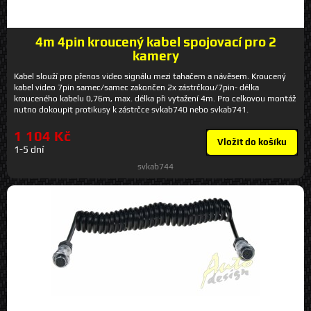
4m 4pin kroucený kabel spojovací pro 2
kamery
Kabel slouží pro přenos video signálu mezi tahačem a návěsem. Kroucený
kabel video 7pin samec/samec zakončen 2x zástrčkou/7pin- délka
krouceného kabelu 0,76m, max. délka při vytažení 4m. Pro celkovou montáž
nutno dokoupit protikusy k zástrčce svkab740 nebo svkab741.
1 104 Kč
Vložit do košíku
1-5 dní
svkab744