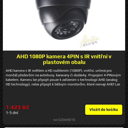
AHD 1080P kamera 4PIN s IR vnitřní v
plastovém obalu
AHD kamera s IR světlem a HD rozlišením (1080P), vnitřní, určená pro
montáž především na autobusy, karavany či dodávky. Propojení 4-PINovým
kabelem. Kameru lze připojit pouze k zařízením s technologií AHD (analog
HD technology), nelze připojit k běžným monitorům, které nemají AHD! Lze
použít například k monitoru sv70AHD10, sv96AHD10, sv1019AHD10.
Technické parametry - zobrazení 120° - rozlišení 1080P - norma: PAL -
1/2.7'' Sensor 1080P (Sony323+2441) - IR přisvětlení 20m (24 IR LED v
kameře) - obraz z kamery zrcadlový - možnost nastavení montážního úhlu -
1 423 Kč
rozměry: ø 94 x 69 mm - připojení 4pin konektor (lze připojit pouze k
Vložit do košíku
monitorům a kabelům se 4pin konektorem a AHD vstupem) - napájecí
1-5 dní
napětí 12 V
svc520AHD10