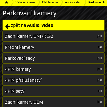
Vybavení vozu
Elektronika
Audio, video
Parkovací k
Parkovací kamery
zpět na
Audio, video
Zadní kamery UNI (RCA)
(19)
Přední kamery
(4)
Parkovací sady
(10)
4PIN kamery
(23)
4PIN příslušenství
(14)
4PIN sety
(0)
Zadní kamery OEM
(64)