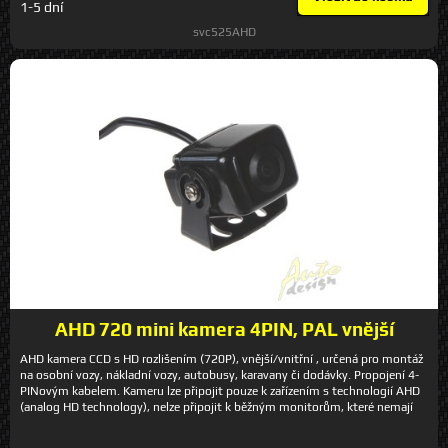
1-5 dní
20,5 mm *Technické specifikace a obrázky jsou převzaty od výrobce a mají
výhradně informativní charakter!
svc525AHD
AHD 720 mini kamera 4PIN, PAL vnější
AHD kamera CCD s HD rozlišením (720P), vnější/vnitřní , určená pro montáž
na osobní vozy, nákladní vozy, autobusy, karavany či dodávky. Propojení 4-
PINovým kabelem. Kameru lze připojit pouze k zařízením s technologií AHD
(analog HD technology), nelze připojit k běžným monitorům, které nemají
AHD! Lze použít např k záznamovému zařízení DVRB4C a pod. Technické
parametry - snímací úhel 120° - rozlišení 1280 x 720 pixels - kamera CCD