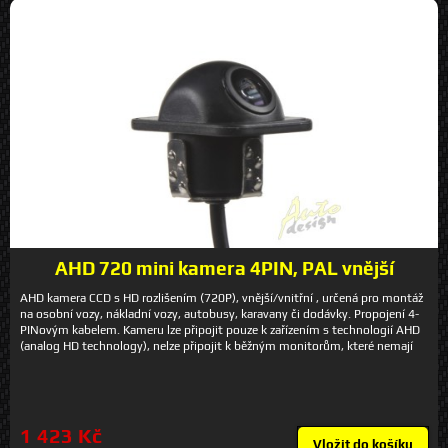
AHD 720 mini kamera 4PIN, PAL vnější
AHD kamera CCD s HD rozlišením (720P), vnější/vnitřní , určená pro montáž
na osobní vozy, nákladní vozy, autobusy, karavany či dodávky. Propojení 4-
PINovým kabelem. Kameru lze připojit pouze k zařízením s technologií AHD
(analog HD technology), nelze připojit k běžným monitorům, které nemají
AHD! Lze použít např k záznamovému zařízení DVRB4C a pod. Technické
parametry - snímací úhel 90° - rozlišení 1280 x 720 pixels - kamera CCD
(Sharp) - norma: PAL - rozlišení 1000 TV řádků - obraz z kamery zrcadlový -
krytí IP67 - připojení 4pin konektor (lze připojit pouze k monitorům a
kabelům se 4pin konektorem a AHD vstupem) - napájecí napětí 12V -
1 423 Kč
rozměry: 24 mm x 24 mm, hloubka 24 mm - rozměr instalačního otvoru: ø
Vložit do košíku