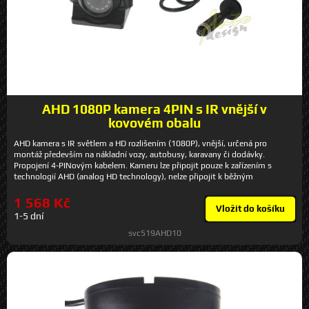
AHD 1080P kamera 4PIN s IR vnější v
kovovém obalu
AHD kamera s IR světlem a HD rozlišením (1080P), vnější, určená pro
montáž především na nákladní vozy, autobusy, karavany či dodávky.
Propojení 4-PINovým kabelem. Kameru lze připojit pouze k zařízením s
technologií AHD (analog HD technology), nelze připojit k běžným
monitorům, které nemají AHD! Lze použít například k monitoru sv70AHD10,
sv96AHD10, sv1019AHD10. Technické parametry - zobrazení 120° -
1 568 Kč
Vložit do košíku
rozlišení 1080P - norma: PAL - 1/2.7''Sensor 1080P (Sony 323+2441) - IR
1-5 dní
přisvětlení 10 m (12 IR LED v kameře) - obraz z kamery zrcadlový - krytí IP67
- možnost nastavení montážního úhlu - rozměry: 63 x 63 x 90 mm -
svc519AHD10
připojení 4pin konektor (lze připojit pouze k monitorům a kabelům se 4pin
konektorem a AHD vstupem) - napájecí napětí 12 V