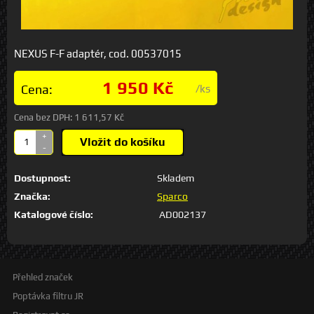
NEXUS F-F adaptér, cod. 00537015
1 950 Kč
Cena:
/ks
Cena bez DPH:
1 611,57 Kč
+
Vložit do košíku
-
Dostupnost:
Skladem
Značka:
Sparco
Katalogové číslo:
AD002137
Přehled značek
Poptávka filtru JR