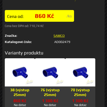
860 Kč
Cena od:
/ks
Cena bez DPH od:
710,74 Kč
Značka:
SAMCO
Katalogové číslo:
AD002479
Varianty produktu
38 (výstup
76 (výstup
70 (výstup
25mm)
25mm)
25mm)
860 Kč
1 380 Kč
1 300 Kč
Na dotaz
Na dotaz
Na dotaz