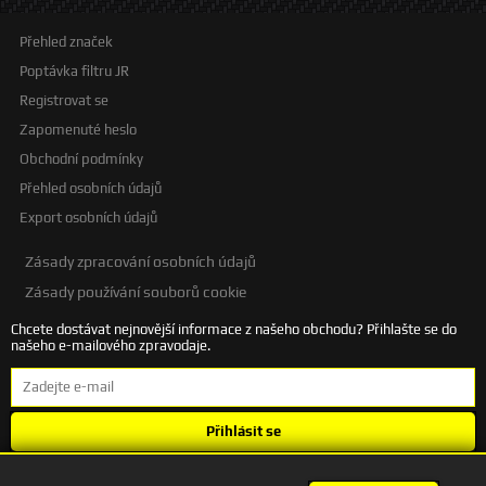
Přehled značek
Poptávka filtru JR
Registrovat se
Zapomenuté heslo
Obchodní podmínky
Přehled osobních údajů
Export osobních údajů
Zásady zpracování osobních údajů
Zásady používání souborů cookie
Chcete dostávat nejnovější informace z našeho obchodu? Přihlašte se do
našeho e-mailového zpravodaje.
Přihlásit se
Souhlasím se
zpracováním osobních údajů
.