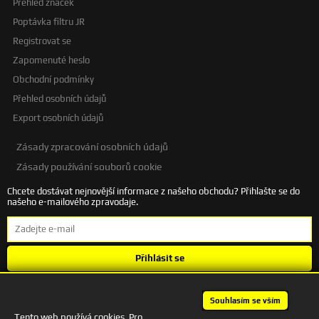
Přehled značek
Poptávka filtru JR
Registrovat se
Zapomenuté heslo
Obchodní podmínky
Přehled osobních údajů
Export osobních údajů
Zásady zpracování osobních údajů
Zásady používání souborů cookie
Chcete dostávat nejnovější informace z našeho obchodu? Přihlašte se do
našeho e-mailového zpravodaje.
Přihlásit se
Souhlasím se
zpracováním osobních údajů
.
Souhlasím se vším
Tento web používá cookies. Pro