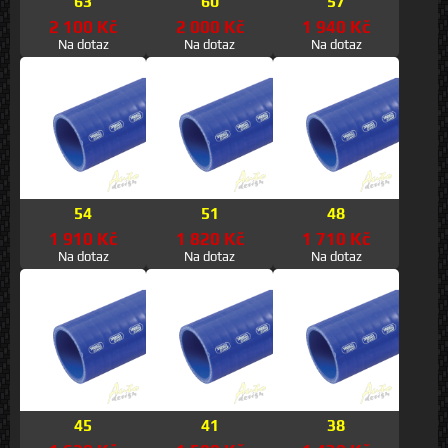
63
60
57
2 100 Kč
2 000 Kč
1 940 Kč
Na dotaz
Na dotaz
Na dotaz
54
51
48
1 910 Kč
1 820 Kč
1 710 Kč
Na dotaz
Na dotaz
Na dotaz
45
41
38