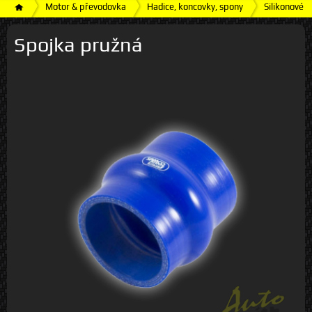
Motor & převodovka
Hadice, koncovky, spony
Silikonové h
Spojka pružná