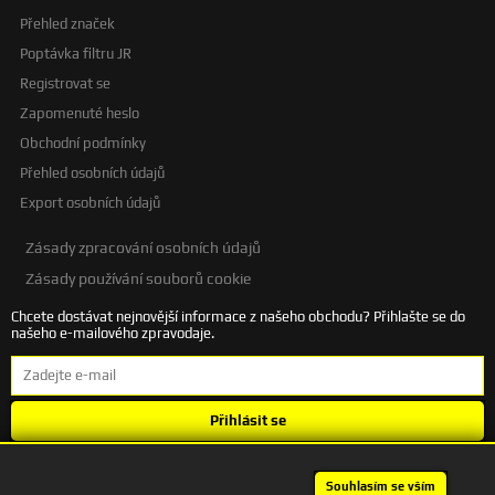
Přehled značek
Poptávka filtru JR
Registrovat se
Zapomenuté heslo
Obchodní podmínky
Přehled osobních údajů
Export osobních údajů
Zásady zpracování osobních údajů
Zásady používání souborů cookie
Chcete dostávat nejnovější informace z našeho obchodu? Přihlašte se do
našeho e-mailového zpravodaje.
Přihlásit se
Souhlasím se
zpracováním osobních údajů
.
Souhlasím se vším