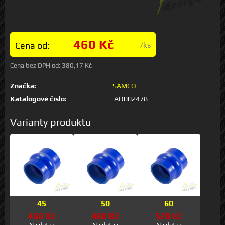
460 Kč
Cena od:
/ks
Cena bez DPH od:
380,17 Kč
Značka:
SAMCO
Katalogové číslo:
AD002478
Varianty produktu
45
50
60
460 Kč
480 Kč
520 Kč