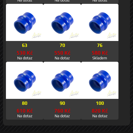
Na dotaz
Na dotaz
Na dotaz
63
70
76
530 Kč
550 Kč
580 Kč
Na dotaz
Na dotaz
Skladem
80
90
100
610 Kč
760 Kč
820 Kč
Na dotaz
Na dotaz
Na dotaz