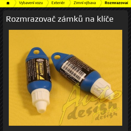
Vybavení vozu
Exteriér
Zimní výbava
Rozmrazovač z
Rozmrazovač zámků na klíče