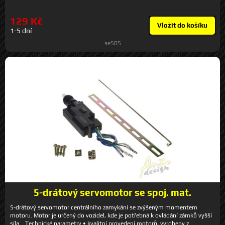
129 Kč
Vložit do košíku
1-5 dní
se505
5-drátový servomotor se spoj. mat.
5-drátový servomotor centrálního zamykání se zvýšeným momentem
motoru. Motor je určený do vozidel, kde je potřebná k ovládání zámků vyšší
síla. Technické parametry • kvalitní provedení motorů, vyrobeny z