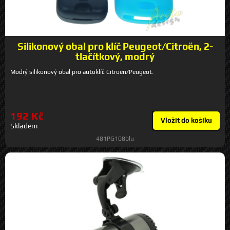
Silikonový obal pro klíč Peugeot/Citroën, 2-
tlačítkový, modrý
Modrý silikonový obal pro autoklíč Citroën/Peugeot.
192 Kč
Vložit do košíku
Skladem
481PG108blu