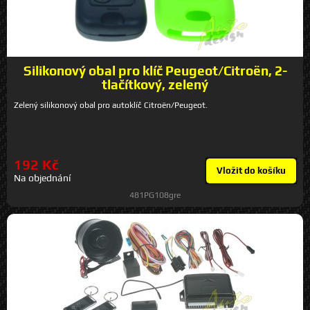
Silikonový obal pro klíč Peugeot/Citroën, 2-
tlačítkový, zelený
Zelený silikonový obal pro autoklíč Citroën/Peugeot.
192 Kč
Vložit do košíku
Na objednání
481PG108gre