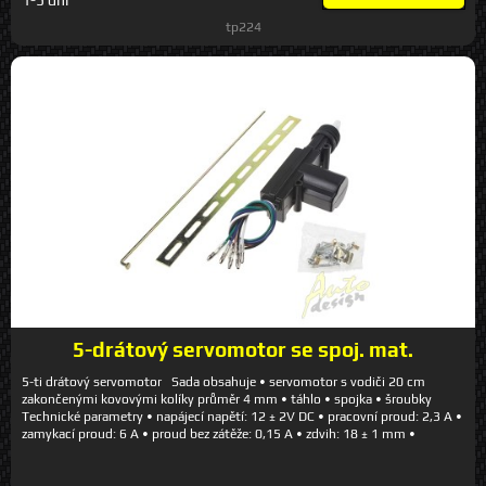
1-5 dní
tp224
5-drátový servomotor se spoj. mat.
5-ti drátový servomotor Sada obsahuje • servomotor s vodiči 20 cm
zakončenými kovovými kolíky průměr 4 mm • táhlo • spojka • šroubky
Technické parametry • napájecí napětí: 12 ± 2V DC • pracovní proud: 2,3 A •
zamykací proud: 6 A • proud bez zátěže: 0,15 A • zdvih: 18 ± 1 mm •
dynamická síla: 4,5 - 5,5 kg • statická síla: 2,0 - 2,5 kg • ovládácí čas: 0,5 s •
životnost: 100000 cyklů • pracovní teplota: -30°C - 70°C