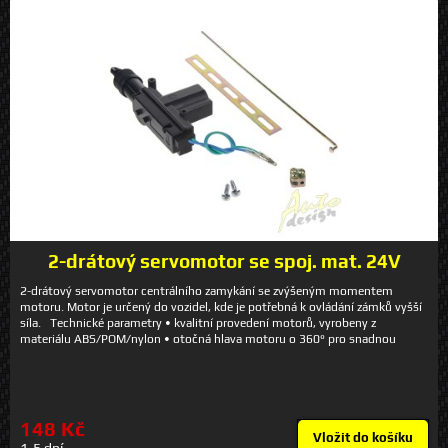
2-drátový servomotor se spoj. mat. 24V
2-drátový servomotor centrálního zamykání se zvýšeným momentem
motoru. Motor je určený do vozidel, kde je potřebná k ovládání zámků vyšší
síla. Technické parametry • kvalitní provedení motorů, vyrobeny z
materiálu ABS/POM/nylon • otočná hlava motoru o 360° pro snadnou
montáž v každé poloze • pracovní teplota -40 - +80 °C • převody s životností
až 100 000 cyklů • síla v tahu a tlaku: 8 kg • vodotěsné provedení • napájecí
napětí 24 V • čas uzamčení/odemčení max. 0,2 s • balení obsahuje -
servomotor, táhlo, spojku, šroubky
148 Kč
Vložit do košíku