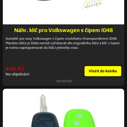
Náhr. klíč pro Volkswagen s čipem ID48
Autoklíč pro vozy Volkswagen s čipem imobilizéru (transpondérem) ID48.
Planžetu klíče je třeba nechat vyfrézovat dle originálního klíče a klíč s čipem
je nutno naprogramovat do řídící jednotky vozu.
448 Kč
Vložit do košíku
Na objednání
48VW058