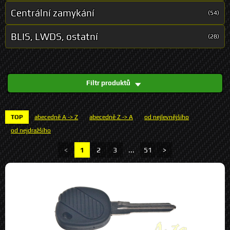
Centrální zamykání
(54)
BLIS, LWDS, ostatní
(28)
Filtr produktů
TOP
abecedně A -> Z
abecedně Z -> A
od nejlevnějšího
od nejdražšího
<
1
2
3
...
51
>