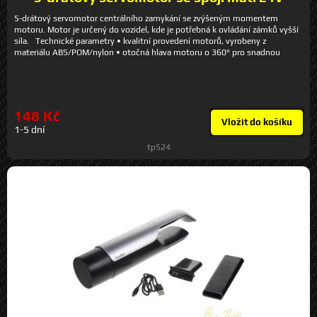
5-drátový servomotor centrálního zamykání se zvýšeným momentem
motoru. Motor je určený do vozidel, kde je potřebná k ovládání zámků vyšší
síla. Technické parametry • kvalitní provedení motorů, vyrobeny z
materiálu ABS/POM/nylon • otočná hlava motoru o 360° pro snadnou
montáž v každé poloze • pracovní teplota -40 - +80 st.C • převody s
životností až 100 000 cyklů • síla v tahu a tlaku: 8 kg • vodotěsné provedení
• napájecí napětí 24V • čas uzamčení/odemčení max. 0,2s • balení obsahuje
- servomotor, táhlo, spojku, šroubky
148 Kč
Vložit do košíku
1-5 dní
tp524