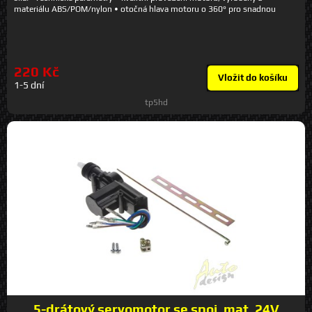
materiálu ABS/POM/nylon • otočná hlava motoru o 360° pro snadnou
montáž v každé poloze • pracovní teplota -40 - +80 st.C • převody s
životností až 100 000 cyklů • síla v tahu a tlaku: 8 kg • vodotěsné provedení
• napájecí napětí 12V • čas uzamčení/odemčení max. 0,2s • balení obsahuje
- servomotor, táhlo, spojku, šroubky
220 Kč
Vložit do košíku
1-5 dní
tp5hd
5-drátový servomotor se spoj. mat. 24V