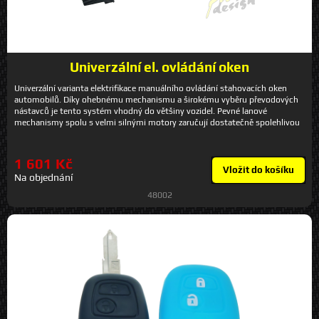
Univerzální el. ovládání oken
Univerzální varianta elektrifikace manuálního ovládání stahovacích oken
automobilů. Díky ohebnému mechanismu a širokému vyběru převodových
nástavců je tento systém vhodný do většiny vozidel. Pevné lanové
mechanismy spolu s velmi silnými motory zaručují dostatečně spolehlivou
funkci po dlouhou dobu. V sadě je dodávána kompletní kabeláž a 3
prosvětlené spínače, které je možné umístit na dveře nebo do středové
konzole vozidla.V sadě jsou dodávány i veškeré náhradní díly. Sada obsahuje
1 601 Kč
komplet mechanismy pro obě strany vozu.
Vložit do košíku
Na objednání
48002