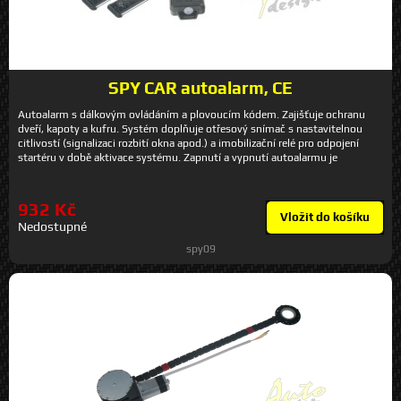
SPY CAR autoalarm, CE
Autoalarm s dálkovým ovládáním a plovoucím kódem. Zajišťuje ochranu
dveří, kapoty a kufru. Systém doplňuje otřesový snímač s nastavitelnou
citlivostí (signalizaci rozbití okna apod.) a imobilizační relé pro odpojení
startéru v době aktivace systému. Zapnutí a vypnutí autoalarmu je
signalizováno bliknutím směrových světel, popř. pípnutím sirény.
Technické parametry - 2x 4 tlačítkový ovladač s plovoucím kódem -
akustická signalizace aktivace/deaktivace - otřesový snímač - univerzální
932 Kč
reléový výstup pro ovládání cz - výstup pro otevření zavazadlového prostoru
Vložit do košíku
Nedostupné
- výstup pro automatické dovírání oken - paměť poplachu - napájecí napětí
12V - harmonizace dle normy CE Obsah sady - 2x dálkový ovladač - řídící
spy09
jednotka s kabeláží - LED dioda - siréna - otřesový snímač - imobilizační relé