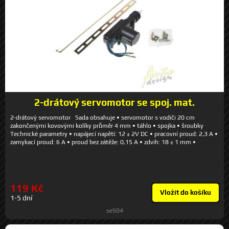
2-drátový servomotor se spoj. mat.
2-drátový servomotor Sada obsahuje • servomotor s vodiči 20 cm
zakončenými kovovými kolíky průměr 4 mm • táhlo • spojka • šroubky
Technické parametry • napájecí napětí: 12 ± 2V DC • pracovní proud: 2,3 A •
zamykací proud: 6 A • proud bez zátěže: 0,15 A • zdvih: 18 ± 1 mm •
dynamická síla: 4,5 - 5,5 kg • statická síla: 2,0 - 2,5 kg • ovládácí čas: 0,5 s •
životnost: 100000 cyklů • pracovní teplota: -30°C - 70°C
119 Kč
Vložit do košíku
1-5 dní
se504