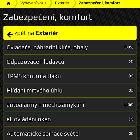
Vybavení vozu
Exteriér
Zabezpečení, komfort
Zabezpečení, komfort
zpět na
Exteriér
Ovladače, náhradní klíče, obaly
(385)
Odpuzovače hlodavců
(4)
TPMS kontrola tlaku
(8)
Hlídání mrtvého úhlu
(0)
autoalarmy + mech.zamykání
(106)
el. ovládání oken
(7)
Automatické spínače světel
(9)