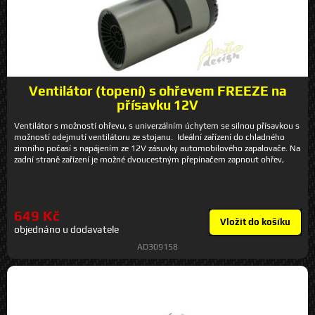
Ventilátor (topení) s ohřevem FREEZE na
přísavku 12V
Ventilátor s možností ohřevu, s univerzálním úchytem se silnou přísavkou s
možností odejmutí ventilátoru ze stojanu. Ideální zařízení do chladného
zimního počasí s napájením ze 12V zásuvky automobilového zapalovače. Na
zadní straně zařízení je možné dvoucestným přepínačem zapnout ohřev,
případně pouze ventilátor. Zařízení je tak možné použít například k odmlžení,
či odmražování oken. Ventilátor lze umístit na přiložený odnímatelný držák
s nastavitelným sklonem. Extra silná přísavka se jistícím mechanismem
zajistí důkladné uchycení. Technická data napájecí napětí 12 V = příkon 150
649 Kč
W max. doba běhu 40-60 min. rozměry ventilátoru 15 x 7 cm
Vložit do košíku
objednáno u dodavatele
AD309158