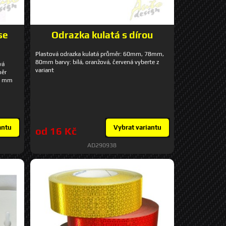
se
Odrazka kulatá s dírou
Plastová odrazka kulatá průměr: 60mm, 78mm,
80mm barvy: bílá, oranžová, červená vyberte z
vá
variant
měr
85 mm
antu
Vybrat variantu
od 16 Kč
AD290938