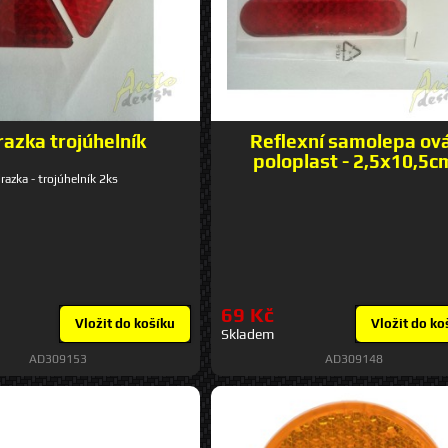
azka trojúhelník
Reflexní samolepa ov
poloplast - 2,5x10,5c
razka - trojúhelník 2ks
69 Kč
Vložit do košíku
Vložit do ko
Skladem
AD309153
AD309148