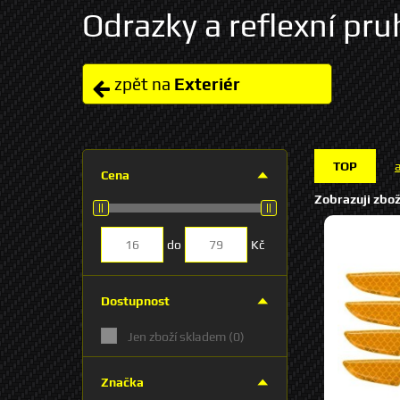
Odrazky a reflexní pru
zpět na
Exteriér
TOP
Cena
Zobrazuji zbož
do
Kč
Dostupnost
Jen zboží skladem
(0)
Značka