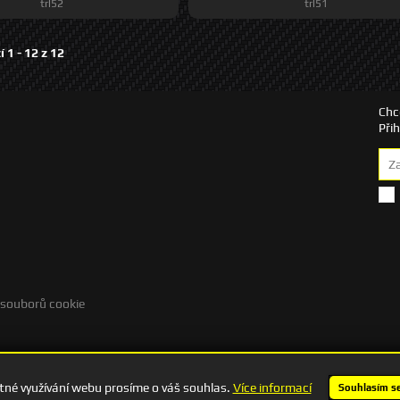
trl52
trl51
í 1 -
12
z
12
Chc
Při
 souborů cookie
né využívání webu prosíme o váš souhlas.
Více informací
Souhlasím s