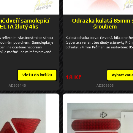
ič dveří samolepící
Odrazka kulatá 85mm 
ELTA žlutý 4ks
šroubem
s reflexními vlastnostmi se silnou
Kulatá odrazka barva: červená, bílá, oranžo
a odolným povrchem. Samolepka je
(vyberte z variant bez diody a žárovky Prů
pení na očištěné neporézní
odrazky: 74 mm Průměr i se zástavbou: 
ní je možné i na mírně tvarované
epení je snadné a rychlé. Technická
 Delta barva žlutá povrch reflexní
 rozměry 15 x 2 cm sada 4 ks
Vložit do košíku
Vybrat vari
18 Kč
AD309146
AD309805