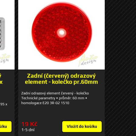
ý
Zadní (červený) odrazový
 x
element - kolečko pr.60mm
Zadní odrazový element červený - kolečko
Technické parametry • průměr: 60 mm •
homologace E20 3R-02 1510
 95 x
19 Kč
šíku
Vložit do košíku
1-5 dní