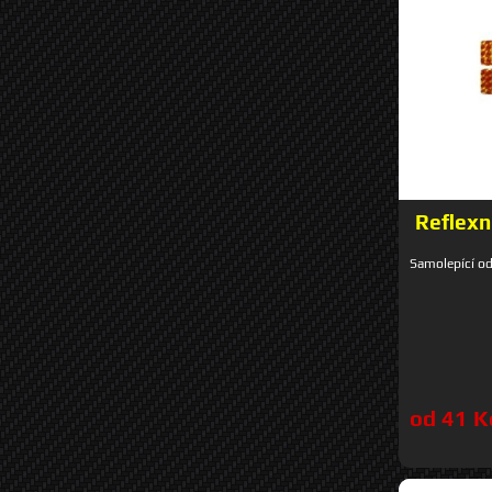
Reflexn
Samolepící od
od 41 K