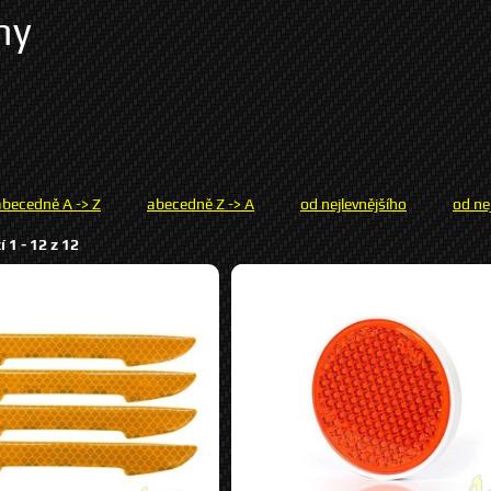
hy
abecedně A -> Z
abecedně Z -> A
od nejlevnějšího
od ne
í 1 -
12
z
12