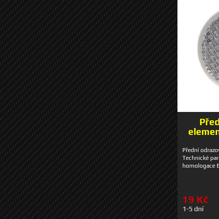
Před
elemen
Přední odrazo
Technické pa
homologace 
19 Kč
1-5 dní