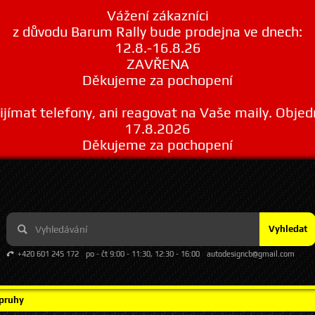
Vážení zákazníci
z důvodu Barum Rally bude prodejna ve dnech:
12.8.-16.8.26
ZAVŘENA
Děkujeme za pochopení
ímat telefony, ani reagovat na Vaše maily. Obje
17.8.2026
Děkujeme za pochopení
Vyhledat
+420 601 245 172
po - čt 9:00 - 11:30, 12:30 - 16:00
autodesigncb@gmail.com
 pruhy