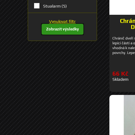
Stualarm
(5)
Chrán
Vynulovat filtr
D
Zobrazit výsledky
Chránič dveří 
lepící částí 
vhodná k nale
povrchy. Lepe
povrchy. Přil
data provedení
montáž lepení
66 Kč
Skladem