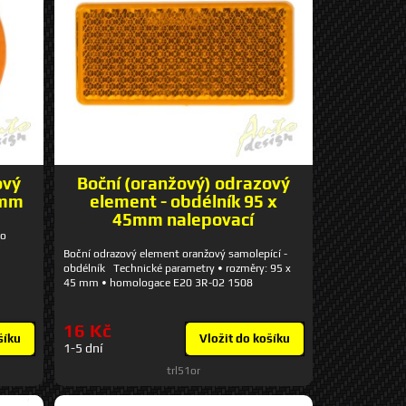
ový
Boční (oranžový) odrazový
0mm
element - obdélník 95 x
45mm nalepovací
čko
Boční odrazový element oranžový samolepící -
obdélník Technické parametry • rozměry: 95 x
45 mm • homologace E20 3R-02 1508
16 Kč
šíku
Vložit do košíku
1-5 dní
trl51or