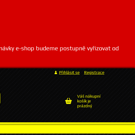
dnávky e-shop budeme postupně vyřizovat od
Přihlásit se
Registrace
Váš nákupní
košík je
prázdný