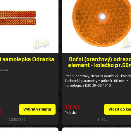
í samolepka Odrazka
Boční (oranžový) odraz
element - kolečko pr.6
razka
Přední odrazový element oranžový - kole
Technické parametry • průměr: 60 mm •
homologace E20 3R-02 1510
19 Kč
Vybrat variantu
Vložit do ko
č
1-5 dní
AD309149
trl52or