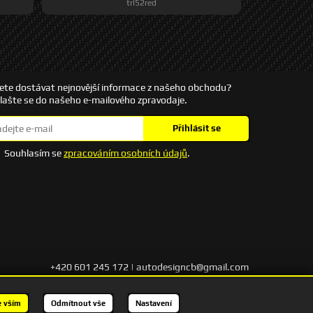
trl52red
ete dostávat nejnovější informace z našeho obchodu?
hlašte se do našeho e-mailového zpravodaje.
Přihlásit se
Souhlasím se
zpracováním osobních údajů
.
+420 601 245 172 | autodesigncb@gmail.com
Kontakt
e vším
Odmítnout vše
Nastavení