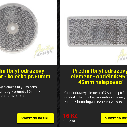
ní (bílý) odrazový
Přední (bílý) odrazov
t - kolečko pr.60mm
element - obdélník 95
45mm nalepovací
vý element bílý - kolečko
rametry • průměr: 60 mm •
Přední odrazový element bílý samolepící -
E20 3R-02 1510
obdélník Technické parametry • rozměry:
45 mm • homologace E20 3R-02 1508
16 Kč
Vložit do košíku
Vložit do ko
1-5 dní