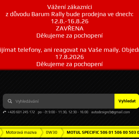
Vážení zákazníci
z důvodu Barum Rally bude prodejna ve dnech:
12.8.-16.8.26
ZAVŘENA
Děkujeme za pochopení
ímat telefony, ani reagovat na Vaše maily. Obje
17.8.2026
Děkujeme za pochopení
Vyhledat
+420 601 245 172
po - čt 9:00 - 11:30, 12:30 - 16:00
autodesigncb@gmail.com
Motorová maziva
0W30
MOTUL SPECIFIC 506 01 506 00 503