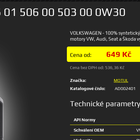
 01 506 00 503 00 0W30
VOLKSWAGEN - 100% syntetický ole
motory VW, Audi, Seat a Škoda v
649 Kč
Cena od:
Cena bez DPH od:
536,36 Kč
Značka:
MOTUL
Katalogové číslo:
AD002401
Technické parametr
API Normy
Schválení OEM
V