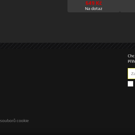
649 Kč
Na dotaz
Chc
Při
 souborů cookie