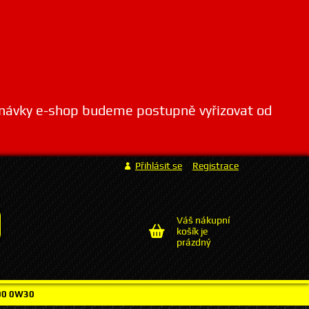
dnávky e-shop budeme postupně vyřizovat od
Přihlásit se
Registrace
Váš nákupní
košík je
prázdný
 00 0W30