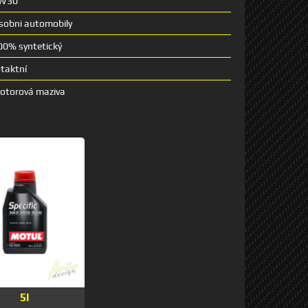
W30
sobni automobily
00% syntetický
-taktní
otorová maziva
5l