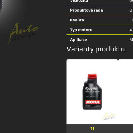
Viskozita
0
Produktová řada
O
Kvalita
1
Typ motoru
4
Aplikace
M
Varianty produktu
1l