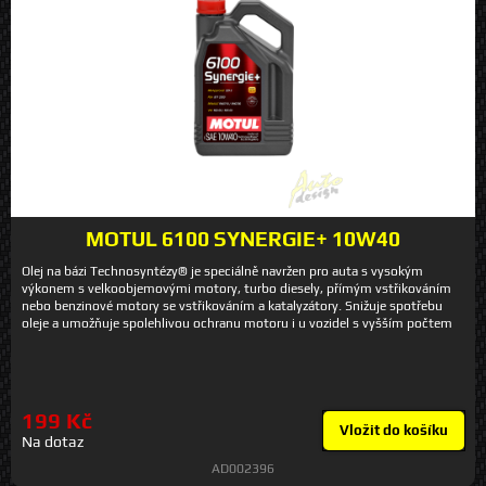
MOTUL 6100 SYNERGIE+ 10W40
Olej na bázi Technosyntézy® je speciálně navržen pro auta s vysokým
výkonem s velkoobjemovými motory, turbo diesely, přímým vstřikováním
nebo benzinové motory se vstřikováním a katalyzátory. Snižuje spotřebu
oleje a umožňuje spolehlivou ochranu motoru i u vozidel s vyšším počtem
ujetých kilometrů.
199 Kč
Vložit do košíku
Na dotaz
AD002396