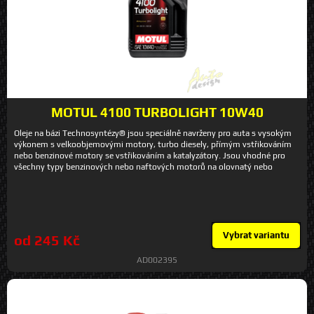
MOTUL 4100 TURBOLIGHT 10W40
Oleje na bázi Technosyntézy® jsou speciálně navrženy pro auta s vysokým
výkonem s velkoobjemovými motory, turbo diesely, přímým vstřikováním
nebo benzinové motory se vstřikováním a katalyzátory. Jsou vhodné pro
všechny typy benzinových nebo naftových motorů na olovnatý nebo
bezolovnatý benzín, naftu, LPG, biopaliva.
Vybrat variantu
od 245 Kč
AD002395