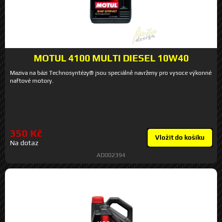
MOTUL 4100 MULTI DIESEL 10W40
Maziva na bázi Technosyntézy® jsou speciálně navrženy pro vysoce výkonné
naftové motory.
350 Kč
Vložit do košíku
Na dotaz
AD002394