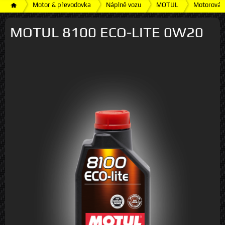
Motor & převodovka
Náplně vozu
MOTUL
Motorová 
MOTUL 8100 ECO-LITE 0W20