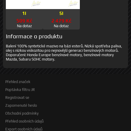
1l
5l
509 Kč
2 479 Kč
Na dotaz
Na dotaz
Informace o produktu
Balení 100% syntetické mazivo na bázi esterů. Nízká spotřeba paliva,
olej s nízkou viskozitou pro nejnovější generaci benzínových motorů.
Doporučení: Honda Europe benzínové motory, benzínové motory
Mazda, Subaru SOHC motory.
Přehled značek
Poptávka filtru JR
Registrovat se
Zapomenuté heslo
Obchodní podmínky
Přehled osobních údajů
Export osobních údajů