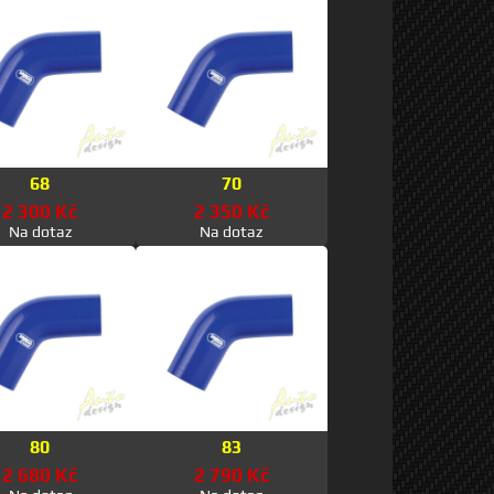
68
70
2 300 Kč
2 350 Kč
Na dotaz
Na dotaz
80
83
2 680 Kč
2 790 Kč