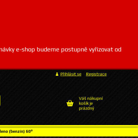
dnávky e-shop budeme postupně vyřizovat od
Přihlásit se
Registrace
Váš nákupní
košík je
prázdný
leno (benzín) 60°