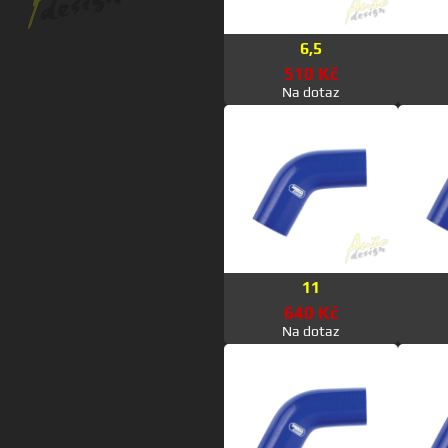
6,5
510 Kč
Na dotaz
11
640 Kč
Na dotaz