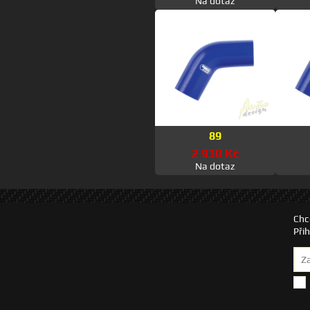
Na dotaz
89
2 930 Kč
Na dotaz
Chc
Při