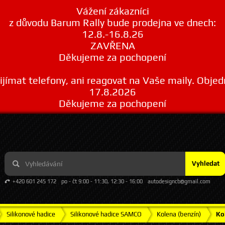
Vážení zákazníci
z důvodu Barum Rally bude prodejna ve dnech:
12.8.-16.8.26
ZAVŘENA
Děkujeme za pochopení
ímat telefony, ani reagovat na Vaše maily. Obje
17.8.2026
Děkujeme za pochopení
Vyhledat
+420 601 245 172
po - čt 9:00 - 11:30, 12:30 - 16:00
autodesigncb@gmail.com
Silikonové hadice
Silikonové hadice SAMCO
Kolena (benzín)
Ko