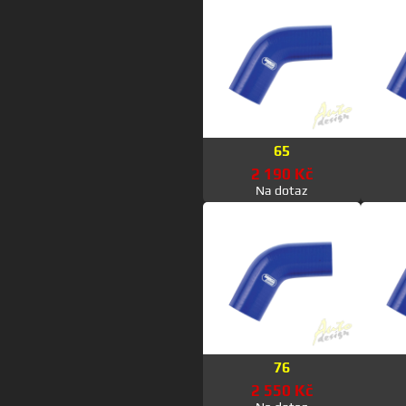
65
2 190 Kč
Na dotaz
76
2 550 Kč