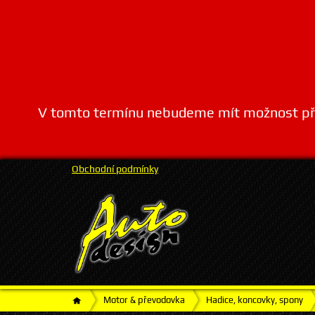
V tomto termínu nebudeme mít možnost přij
Obchodní podmínky
Motor & převodovka
Hadice, koncovky, spony