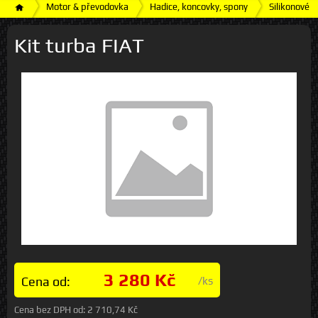
Motor & převodovka
Hadice, koncovky, spony
Silikonové h
Kit turba FIAT
3 280 Kč
Cena od:
/ks
Cena bez DPH od:
2 710,74 Kč