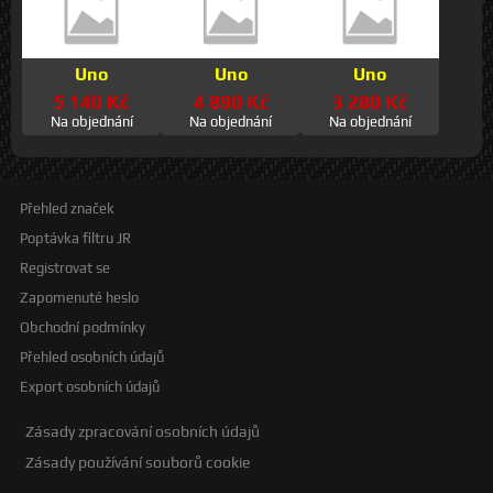
Uno
Uno
Uno
5 140 Kč
4 890 Kč
3 280 Kč
Na objednání
Na objednání
Na objednání
Přehled značek
Poptávka filtru JR
Registrovat se
Zapomenuté heslo
Obchodní podmínky
Přehled osobních údajů
Export osobních údajů
Zásady zpracování osobních údajů
Zásady používání souborů cookie