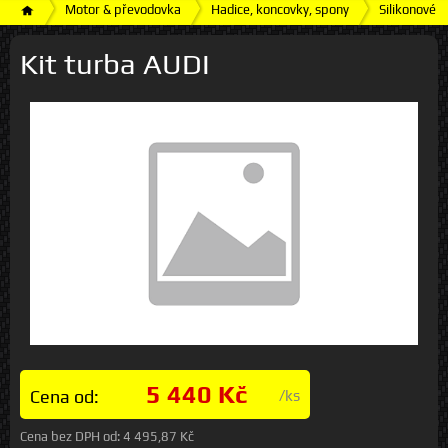
Motor & převodovka
Hadice, koncovky, spony
Silikonové h
Kit turba AUDI
5 440 Kč
Cena od:
/ks
Cena bez DPH od:
4 495,87 Kč