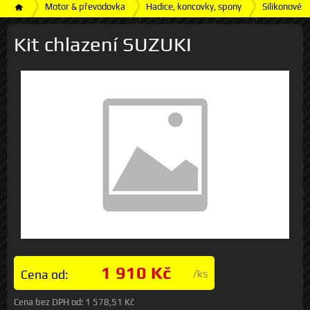
Motor & převodovka
Hadice, koncovky, spony
Silikonové h
Kit chlazení SUZUKI
1 910 Kč
Cena od:
/ks
Cena bez DPH od:
1 578,51 Kč