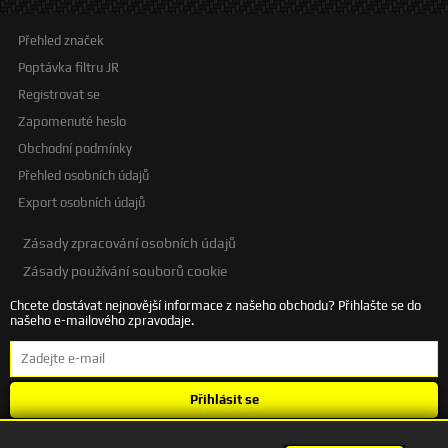
Přehled značek
Poptávka filtru JR
Registrovat se
Zapomenuté heslo
Obchodní podmínky
Přehled osobních údajů
Export osobních údajů
Zásady zpracování osobních údajů
Zásady používání souborů cookie
Chcete dostávat nejnovější informace z našeho obchodu? Přihlašte se do
našeho e-mailového zpravodaje.
Přihlásit se
Souhlasím se
zpracováním osobních údajů
.