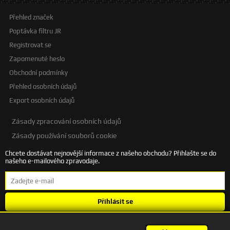
Přehled značek
Poptávka filtru JR
Registrovat se
Zapomenuté heslo
Obchodní podmínky
Přehled osobních údajů
Export osobních údajů
Zásady zpracování osobních údajů
Zásady používání souborů cookie
Chcete dostávat nejnovější informace z našeho obchodu? Přihlašte se do
našeho e-mailového zpravodaje.
Přihlásit se
Souhlasím se
zpracováním osobních údajů
.