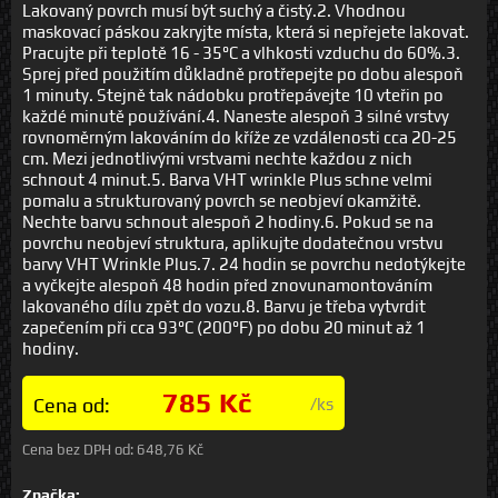
Lakovaný povrch musí být suchý a čistý.2. Vhodnou
maskovací páskou zakryjte místa, která si nepřejete lakovat.
Pracujte při teplotě 16 - 35°C a vlhkosti vzduchu do 60%.3.
Sprej před použitím důkladně protřepejte po dobu alespoň
1 minuty. Stejně tak nádobku protřepávejte 10 vteřin po
každé minutě používání.4. Naneste alespoň 3 silné vrstvy
rovnoměrným lakováním do kříže ze vzdálenosti cca 20-25
cm. Mezi jednotlivými vrstvami nechte každou z nich
schnout 4 minut.5. Barva VHT wrinkle Plus schne velmi
pomalu a strukturovaný povrch se neobjeví okamžitě.
Nechte barvu schnout alespoň 2 hodiny.6. Pokud se na
povrchu neobjeví struktura, aplikujte dodatečnou vrstvu
barvy VHT Wrinkle Plus.7. 24 hodin se povrchu nedotýkejte
a vyčkejte alespoň 48 hodin před znovunamontováním
lakovaného dílu zpět do vozu.8. Barvu je třeba vytvrdit
zapečením při cca 93°C (200°F) po dobu 20 minut až 1
hodiny.
785 Kč
Cena od:
/ks
Cena bez DPH od:
648,76 Kč
Značka: