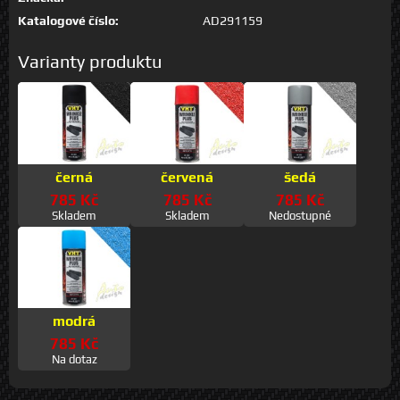
Katalogové číslo:
AD291159
Varianty produktu
černá
červená
šedá
785 Kč
785 Kč
785 Kč
Skladem
Skladem
Nedostupné
modrá
785 Kč
Na dotaz