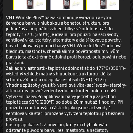
VHT Wrinkle Plus™ barva kombinuje výraznou a sytou
červenou barvu s hlubokou a bohatou strukturu pro
jedinečný a originální vzhled. Díky své odolnosti až do
teploty 177°C (350°F) je ideální pro použití na sací svody,
ventilová víka, startéry, alternátory a další kovové povrchy.
Povrch lakovaný pomocí barvy VHT Wrinkle Plus™ odolává
blednutí, mastnotě, chemikáliím a povětrnostním vlivům.
Barva je také extrémně odolná proti korozi, odlupování nebo
praskání.
Základní vlastnosti:- teplotní odolnost až do 177°C (350°F)-
výsledný vzhled: matný s hlubokou strukturou- délka
schnutí: 24 hodin od aplikace- obsah (NET): 312 g
Vhodné způsoby využití:- ventilová víka- sací svody- startéry-
alternátory- pevné vedení vzduchu k intercoolerua další
Vytvrzení barvy:Po aplikování barvy je třeba ji zapéct při
teplotě cca 93°C (200°F) po dobu 20 minut až 1 hodiny. Při
použití na motorových částech jako jsou sací svody či
ventilová víka stačí přirozené vytvrzení teplotou při běžném
provozu.
Postup aplikace:1. Z povrchu, který má být lakován
odstraňte původní barvu, rez, mastnotu a nečistoty.