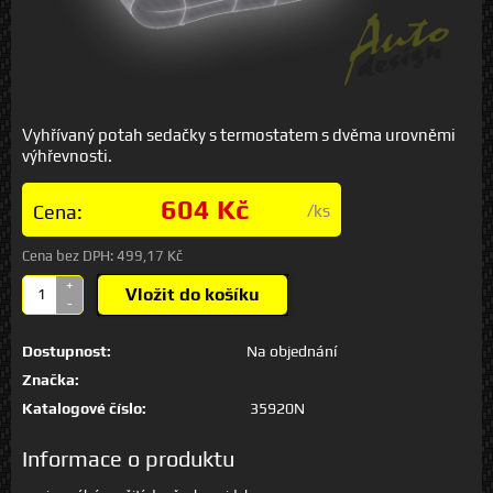
Vyhřívaný potah sedačky s termostatem s dvěma urovněmi
výhřevnosti.
604 Kč
Cena:
/ks
Cena bez DPH:
499,17 Kč
+
Vložit do košíku
-
Dostupnost:
Na objednání
Značka:
Katalogové číslo:
35920N
Informace o produktu