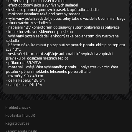
- univerzální použití do všech vozidel
- efekt obdobný jako u vyhřívaných sedadel
- instalace pomocí gumových pásek k opěradlu sedadla
- možnost instalace také pod potahy sedadel
- vyhřívaný potah sedadel je použitelný také u vozidel s bočními airbagy
zabudovanými v sedadlech
- napájení 12V konektorem do zásuvky automobilového zapalovače
- konektor vybaven skleněnou pojistkou
- vyhřívaný potah sedadel je vhodný také pro anatomicky tvarovaná
sedadla
- během několika minut po zapnutí se povrch potahu ohřeje na teplotu
cca 40°C
- vestavěný termostat zajišťuje automatické vypínání a zapínání
převleku při dosažení mezních teplot
- příkon cca 35/45W
- materiál - vnější část vyhřívaného potahu - polyester / vnitřní část
potahu - pěna z měkkého lehčeného polyurethanu
- rozměry: 99 x 48 cm
- délka kabelu: 128 cm
- napájecí napětí 12V
Přehled značek
Poptávka filtru JR
Registrovat se
Zapomenuté heslo