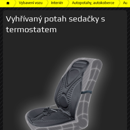
Vybavení vozu
Interiér
Autopotahy, autokoberce
Aut
Vyhřívaný potah sedačky s
termostatem