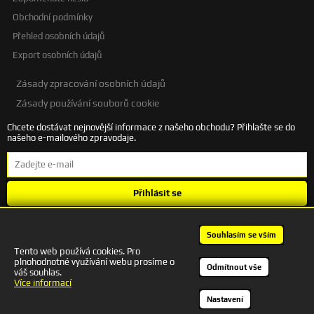
Obchodní podmínky
Přehled osobních údajů
Export osobních údajů
Zásady zpracování osobních údajů
Zásady používání souborů cookie
Chcete dostávat nejnovější informace z našeho obchodu? Přihlašte se do
našeho e-mailového zpravodaje.
Přihlásit se
Souhlasím se
zpracováním osobních údajů
.
Souhlasím se vším
Tento web používá cookies. Pro
plnohodnotné využívání webu prosíme o
+420 601 245 172 | autodesigncb@gmail.com
Odmítnout vše
váš souhlas.
Kontakt
Více informací
Nastavení