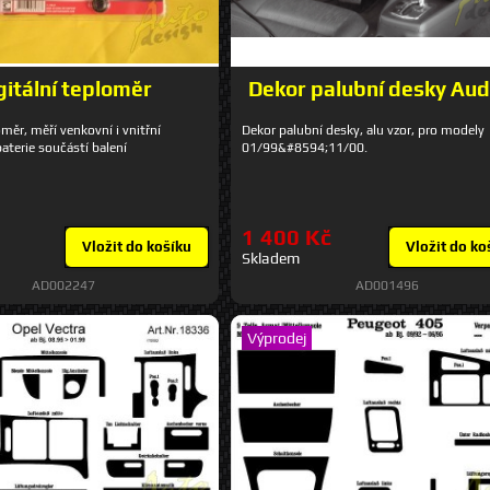
gitální teploměr
Dekor palubní desky Aud
oměr, měří venkovní i vnitřní
Dekor palubní desky, alu vzor, pro modely
baterie součástí balení
01/99&#8594;11/00.
1 400 Kč
Vložit do košíku
Vložit do ko
Skladem
AD002247
AD001496
Výprodej