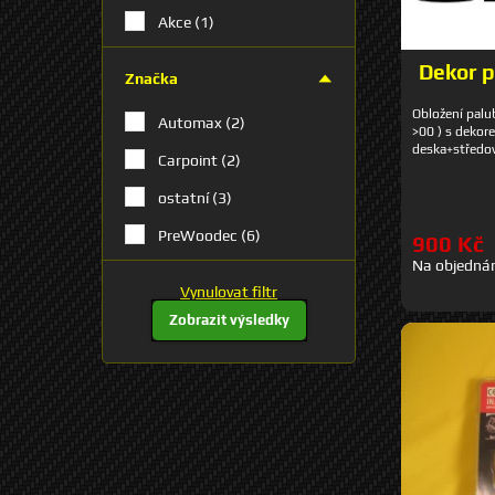
Akce
(1)
Dekor p
Značka
Obložení palu
Automax
(2)
>00 ) s dekore
deska+středov
Carpoint
(2)
ostatní
(3)
PreWoodec
(6)
900 Kč
Na objedná
Vynulovat filtr
Zobrazit výsledky