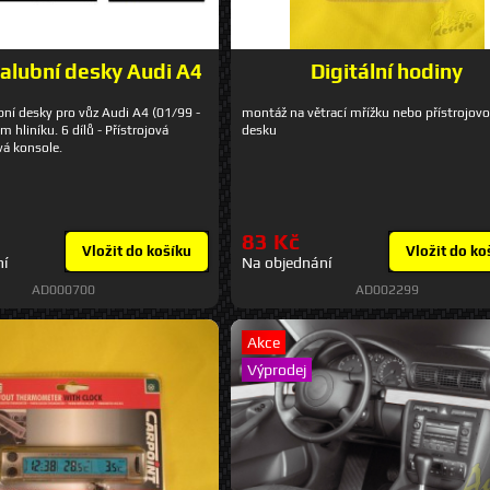
alubní desky Audi A4
Digitální hodiny
bní desky pro vůz Audi A4 (01/99 -
montáž na větrací mřížku nebo přístrojov
m hliníku. 6 dílů - Přístrojová
desku
á konsole.
83 Kč
Vložit do košíku
Vložit do ko
ní
Na objednání
AD000700
AD002299
Akce
Výprodej