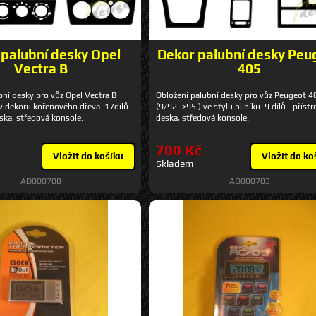
 palubní desky Opel
Dekor palubní desky Peu
Vectra B
405
bní desky pro vůz Opel Vectra B
Obložení palubní desky pro vůz Peugeot 4
 v dekoru kořenového dřeva. 17dílů-
(9/92 ->95 ) ve stylu hliníku. 9 dílů - příst
eska, středová konsole.
deska, středová konsole.
700 Kč
Vložit do košíku
Vložit do ko
Skladem
AD000708
AD000703