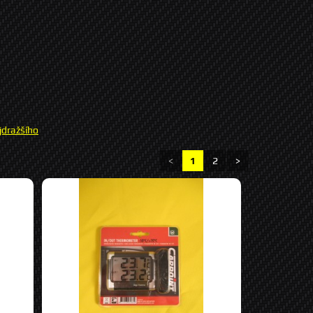
jdražšího
<
1
2
>