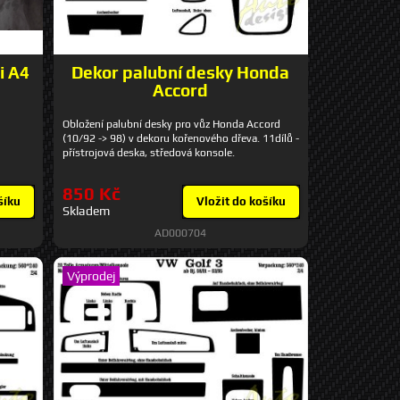
i A4
Dekor palubní desky Honda
Accord
Obložení palubní desky pro vůz Honda Accord
(10/92 -> 98) v dekoru kořenového dřeva. 11dílů -
přístrojová deska, středová konsole.
850 Kč
šíku
Vložit do košíku
Skladem
AD000704
Výprodej