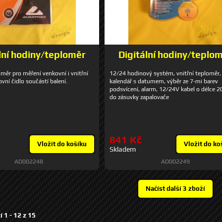
lní hodiny/teploměr
Digitální hodiny/teplo
oměr pro měření venkovní i vnitřní
12/24 hodinový systém, vnitřní teploměr,
vní čidlo součástí balení.
kalendář s datumem, výběr ze 7-mi barev
podsvícení, alarm, 12/24V kabel o délce 
do zásuvky zapalovače
841 Kč
Vložit do košíku
Vložit do ko
Skladem
AD002248
AD002249
í 1 -
12
z
15