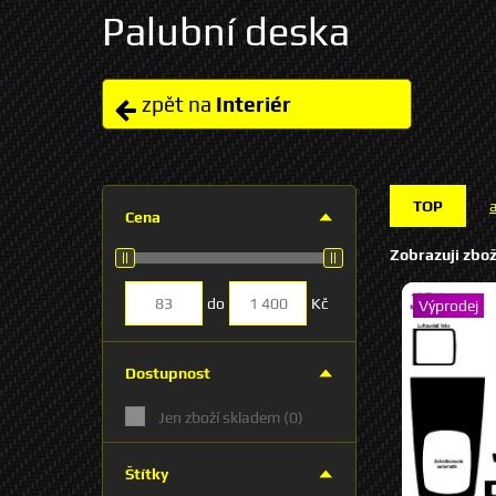
Palubní deska
zpět na
Interiér
TOP
Cena
Zobrazuji zbož
do
Kč
Výprodej
Dostupnost
Jen zboží skladem
(0)
Štítky