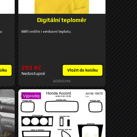
Digitální teploměr
ou
Měří vnitřní i venkovní teplotu.
293 Kč
šíku
Vložit do košíku
Nedostupné
AD002246
Výprodej