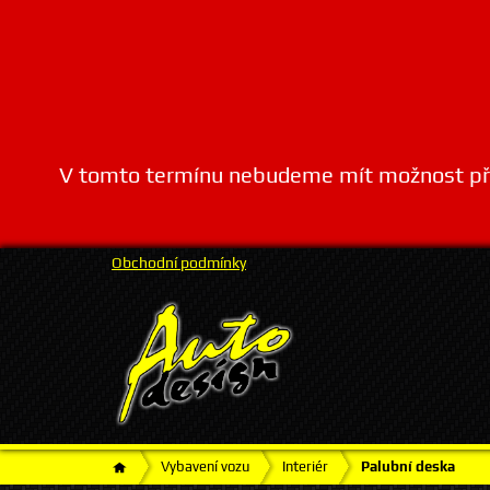
V tomto termínu nebudeme mít možnost přij
Obchodní podmínky
Vybavení vozu
Interiér
Palubní deska