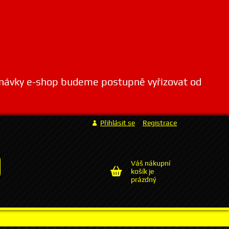
dnávky e-shop budeme postupně vyřizovat od
Přihlásit se
Registrace
Váš nákupní
košík je
prázdný