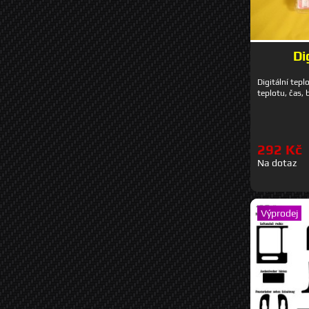
Di
Digitální tepl
teplotu, čas, 
292 Kč
Na dotaz
Výprodej