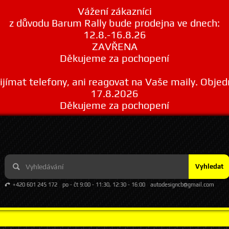
Vážení zákazníci
z důvodu Barum Rally bude prodejna ve dnech:
12.8.-16.8.26
ZAVŘENA
Děkujeme za pochopení
ímat telefony, ani reagovat na Vaše maily. Obje
17.8.2026
Děkujeme za pochopení
Vyhledat
+420 601 245 172
po - čt 9:00 - 11:30, 12:30 - 16:00
autodesigncb@gmail.com