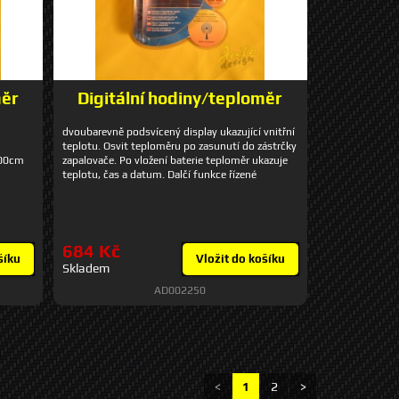
měr
Digitální hodiny/teploměr
dvoubarevně podsvícený display ukazující vnitřní
teplotu. Osvit teploměru po zasunutí do zástrčky
200cm
zapalovače. Po vložení baterie teploměr ukazuje
teplotu, čas a datum. Dalčí funkce řízené
satelotem: budík. Velká čísla, baterie a kabel
včetně.
684 Kč
šíku
Vložit do košíku
Skladem
AD002250
<
1
2
>