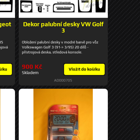
geot
Dekor palubní desky VW Golf
3
05
Obložení palubní desky v modré barvě pro vůz
rojová
Volkswagen Golf 3 (91-> 3/95) 20 dílů -
přístrojová deska, středová konsole.
900 Kč
šíku
Vložit do košíku
Skladem
AD000705