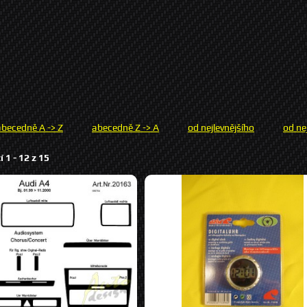
abecedně A -> Z
abecedně Z -> A
od nejlevnějšího
od ne
í 1 -
12
z
15