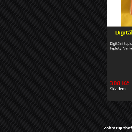
Digitá
Digitální tepl
teploty. Venko
308 Kč
Skladem
Zobrazuji zbož