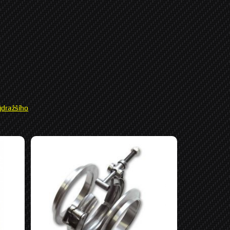
jdražšího