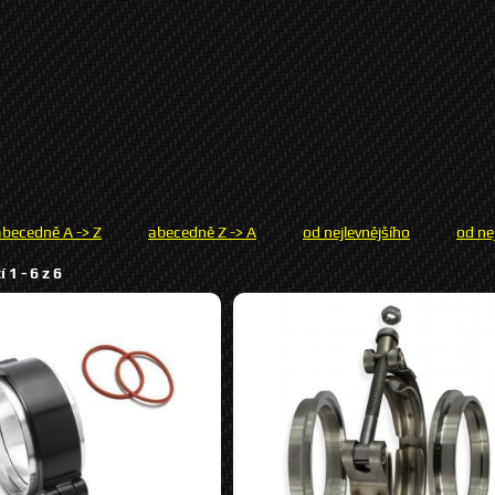
abecedně A -> Z
abecedně Z -> A
od nejlevnějšího
od ne
í 1 -
6
z
6