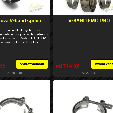
íková V-band spona
V-BAND FMIC PRO
na spojení hliníkových trubek.
chotěsné spojení sacího potrubí s
zolací vibrací. Materiál: ALU 6061
 bar max. teplota: 200 balení
ALU příruba, 2x těsnící gumičky, 1x
ce: navařením
Vybrat variantu
Vybrat vari
Kč
od 714 Kč
AD309018
AD273633