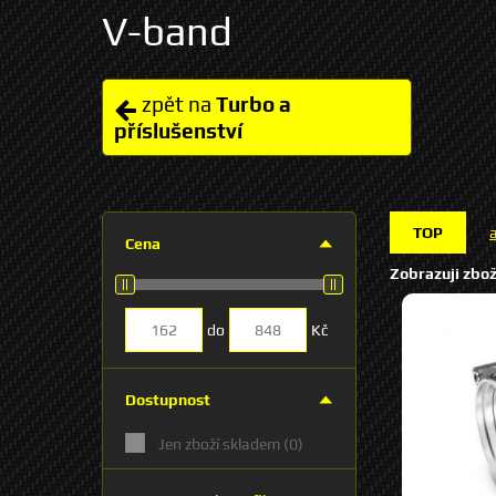
V-band
zpět na
Turbo a
příslušenství
TOP
Cena
Zobrazuji zbož
do
Kč
Dostupnost
Jen zboží skladem
(0)