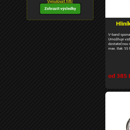
Vynulovat filtr
Zobrazit výsledky
Hlin
V-band spona 
Umožňuje vzdu
dostatečnou i
max. tlak: 55
obsahuje: 2x 
spona Instala
od 385 