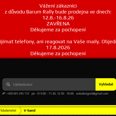
Vážení zákazníci
z důvodu Barum Rally bude prodejna ve dnech:
12.8.-16.8.26
ZAVŘENA
Děkujeme za pochopení
ímat telefony, ani reagovat na Vaše maily. Obje
17.8.2026
Děkujeme za pochopení
Vyhledat
+420 601 245 172
po - čt 9:00 - 11:30, 12:30 - 16:00
autodesigncb@gmail.com
íslušenství
V-band