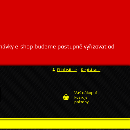
dnávky e-shop budeme postupně vyřizovat od
Přihlásit se
Registrace
Váš nákupní
košík je
prázdný