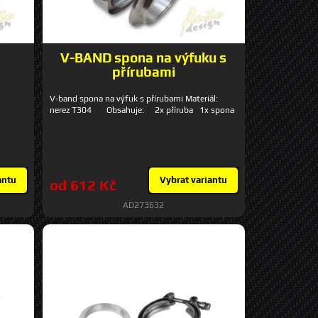
V-BAND spona na výfuku s
přírubami
V-band spona na výfuk s přírubami Materiál:
nerez T304 Obsahuje: 2x příruba 1x spona
antu
Vybrat variantu
od 612 Kč
AD273632