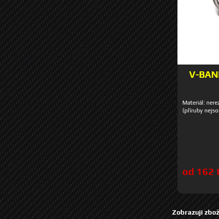
V-BAND
Materiál: ne
(příruby nejso
od 162 
Zobrazuji zbož