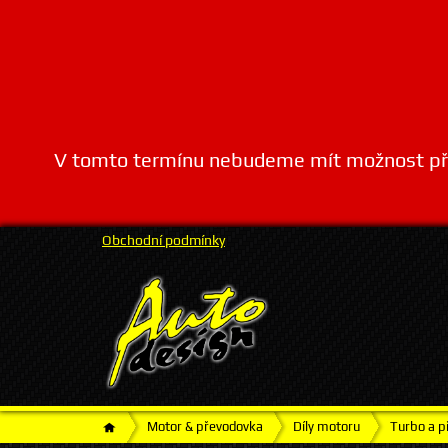
V tomto termínu nebudeme mít možnost přij
Obchodní podmínky
Motor & převodovka
Díly motoru
Turbo a př