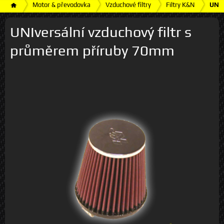
Motor & převodovka
Vzduchové filtry
Filtry K&N
UNIv
UNIversální vzduchový filtr s
průměrem příruby 70mm