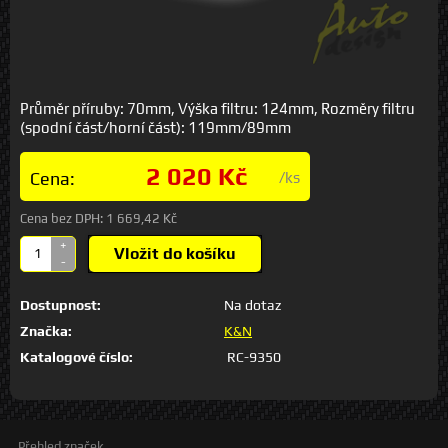
Průměr příruby: 70mm, Výška filtru: 124mm, Rozměry filtru
(spodní část/horní část): 119mm/89mm
2 020 Kč
Cena:
/ks
Cena bez DPH:
1 669,42 Kč
+
Vložit do košíku
-
Dostupnost:
Na dotaz
Značka:
K&N
Katalogové číslo:
RC-9350
Přehled značek