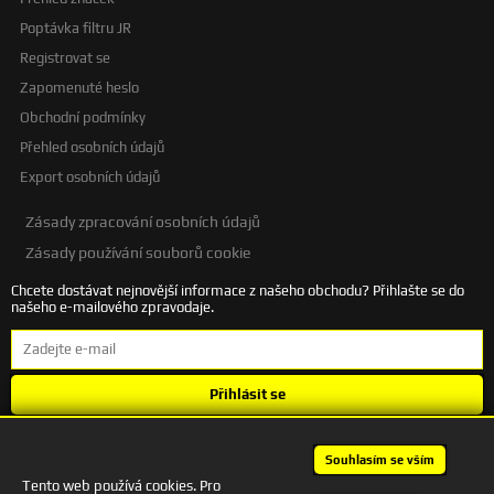
Poptávka filtru JR
Registrovat se
Zapomenuté heslo
Obchodní podmínky
Přehled osobních údajů
Export osobních údajů
Zásady zpracování osobních údajů
Zásady používání souborů cookie
Chcete dostávat nejnovější informace z našeho obchodu? Přihlašte se do
našeho e-mailového zpravodaje.
Přihlásit se
Souhlasím se
zpracováním osobních údajů
.
Souhlasím se vším
Tento web používá cookies. Pro