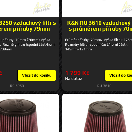
250 vzduchový filtr s
K&N RU 3610 vzduchový f
rem příruby 79mm
s průměrem příruby 7
u příruby: 79mm (76mm) Výška
Průměr příruby: 70mm, Výška filtru: 17
, Rozměry filtru (spodní část/horní
Rozměry filtru (spodní část/horní část):
mm/89mm
149mm/121mm
č
1 799 Kč
Vložit do košíku
Vložit do ko
Na dotaz
RC-3250
RU-3610