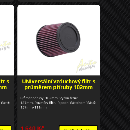
tr s
UNIversální vzduchový filtr s
2mm
průměrem příruby 102mm
Průměr příruby: 102mm, Výška filtru:
 část):
127mm, Rozměry filtru (spodní část/horní část):
137mm/111mm
1 640 Kč