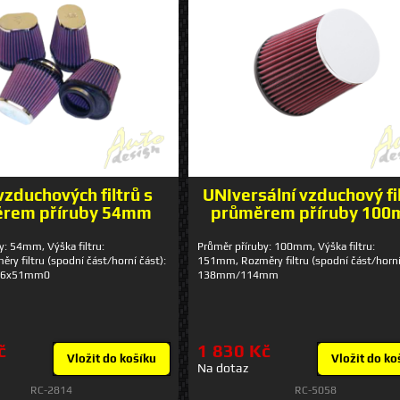
zduchových filtrů s
UNIversální vzduchový fil
rem příruby 54mm
průměrem příruby 10
y: 54mm, Výška filtru:
Průměr příruby: 100mm, Výška filtru:
y filtru (spodní část/horní část):
151mm, Rozměry filtru (spodní část/horní
76x51mm0
138mm/114mm
č
1 830 Kč
Vložit do košíku
Vložit do ko
Na dotaz
RC-2814
RC-5058