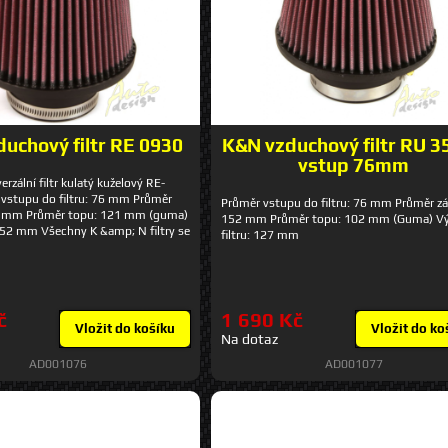
uchový filtr RE 0930
K&N vzduchový filtr RU 3
vstup 76mm
zální filtr kulatý kuželový RE-
vstupu do filtru: 76 mm Průměr
Průměr vstupu do filtru: 76 mm Průměr zá
7 mm Průměr topu: 121 mm (guma)
152 mm Průměr topu: 102 mm (Guma) V
 152 mm Všechny K &amp; N filtry se
filtru: 127 mm
vrstev kvalitní bavlny, která je
 mezi dvě nosné hliníkové síťky a
ejem. Tato konstrukce umožňuje
stnost vzduchu při vynikající
opnosti, která ochrání Váš motor po
č
1 690 Kč
ho životnosti.
Vložit do košíku
Vložit do ko
Na dotaz
AD001076
AD001077