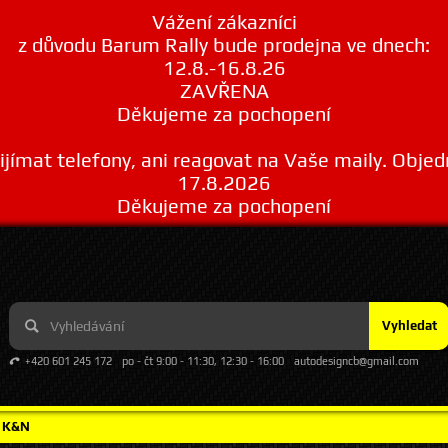
Vážení zákazníci
z důvodu Barum Rally bude prodejna ve dnech:
12.8.-16.8.26
ZAVŘENA
Děkujeme za pochopení
ímat telefony, ani reagovat na Vaše maily. Obje
17.8.2026
Děkujeme za pochopení
Vyhledat
+420 601 245 172
po - čt 9:00 - 11:30, 12:30 - 16:00
autodesigncb@gmail.com
y K&N