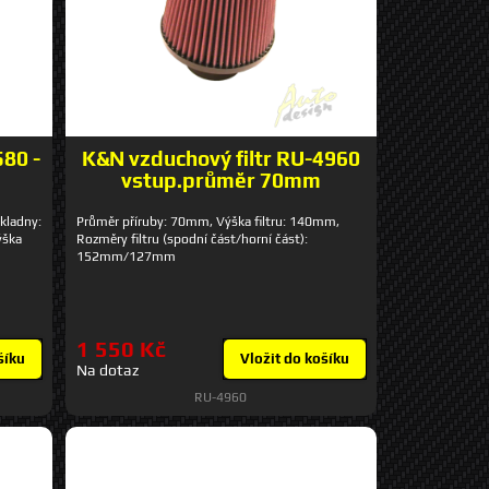
580 -
K&N vzduchový filtr RU-4960
vstup.průměr 70mm
kladny:
Průměr příruby: 70mm, Výška filtru: 140mm,
ýška
Rozměry filtru (spodní část/horní část):
152mm/127mm
1 550 Kč
šíku
Vložit do košíku
Na dotaz
RU-4960