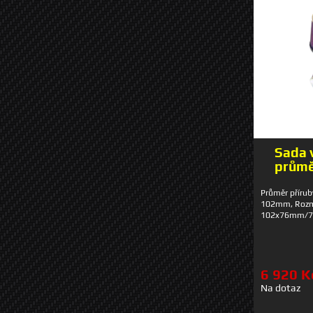
Sada v
průmě
Průměr přírub
102mm, Rozměr
102x76mm/
6 920 K
Na dotaz