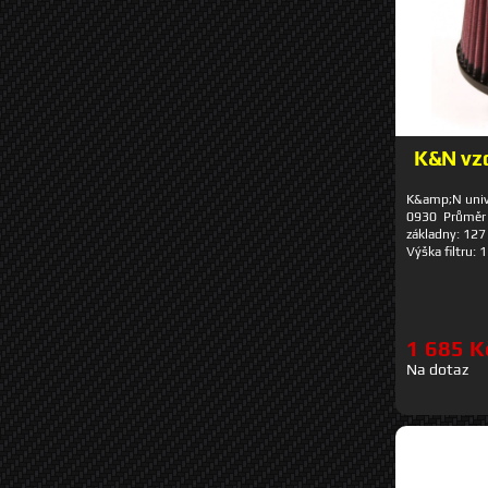
K&N vzd
K&amp;N univer
0930 Průměr 
základny: 12
Výška filtru:
skládají z 4-6 
zakomponována
napuštěná ol
vysokou propu
filtrační sch
1 685 K
celou dobu je
Na dotaz