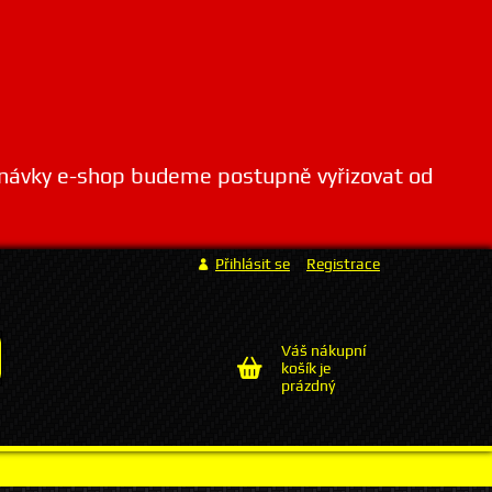
dnávky e-shop budeme postupně vyřizovat od
Přihlásit se
Registrace
Váš nákupní
košík je
prázdný