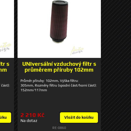
tr s
UNIversální vzduchový filtr s
0mm
průměrem příruby 102mm
Průměr příruby: 102mm, Výška filtru:
 část):
305mm, Rozměry filtru (spodní část/horní část):
152mm/117mm
2 210 Kč
šíku
Vložit do košíku
Na dotaz
RE-0860