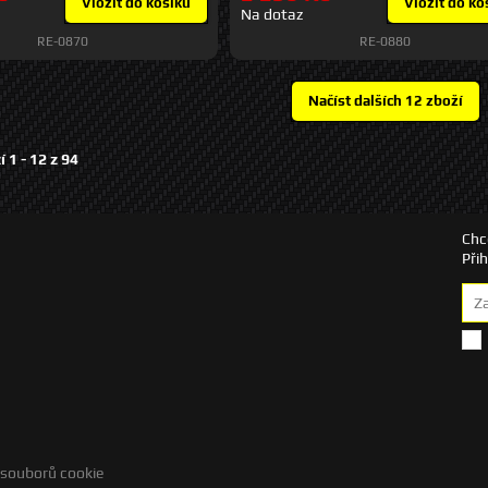
Vložit do košíku
Vložit do ko
Na dotaz
RE-0870
RE-0880
í 1 -
12
z
94
Chc
Při
 souborů cookie