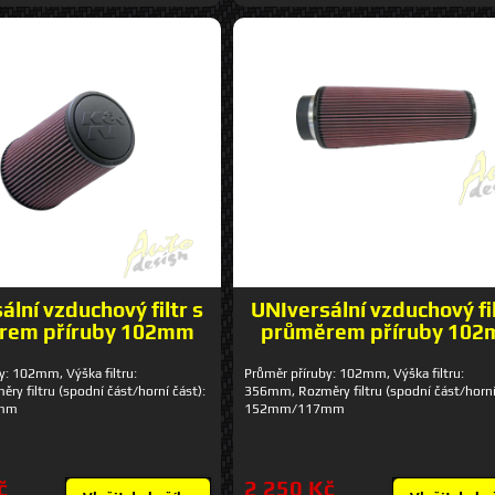
ální vzduchový filtr s
UNIversální vzduchový fil
rem příruby 102mm
průměrem příruby 10
y: 102mm, Výška filtru:
Průměr příruby: 102mm, Výška filtru:
y filtru (spodní část/horní část):
356mm, Rozměry filtru (spodní část/horní
mm
152mm/117mm
č
2 250 Kč