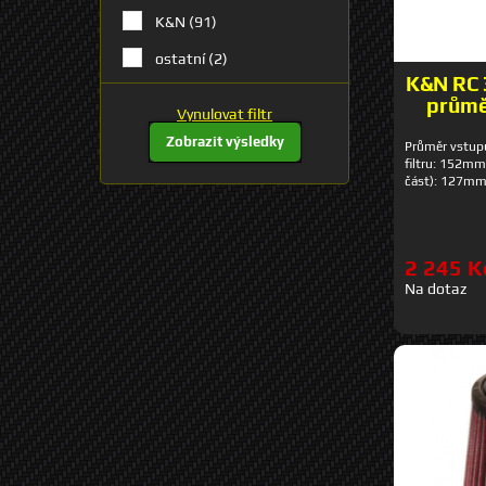
K&N
(91)
ostatní
(2)
K&N RC 3
průmě
Vynulovat filtr
Zobrazit výsledky
Průměr vstup
filtru: 152mm
část): 127
2 245 K
Na dotaz