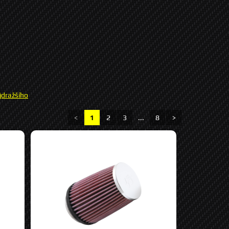
jdražšího
<
1
2
3
...
8
>