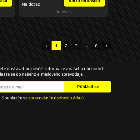
šíku
Vložit do košíku
Na dotaz
RU-2520
<
1
2
3
...
8
>
ete dostávat nejnovější informace z našeho obchodu?
hlašte se do našeho e-mailového zpravodaje.
Přihlásit se
Souhlasím se
zpracováním osobních údajů
.