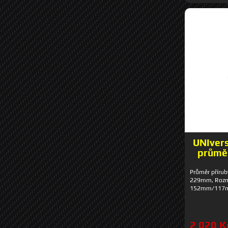
UNIvers
průmě
Průměr přírub
229mm, Rozměr
152mm/117
2 020 K