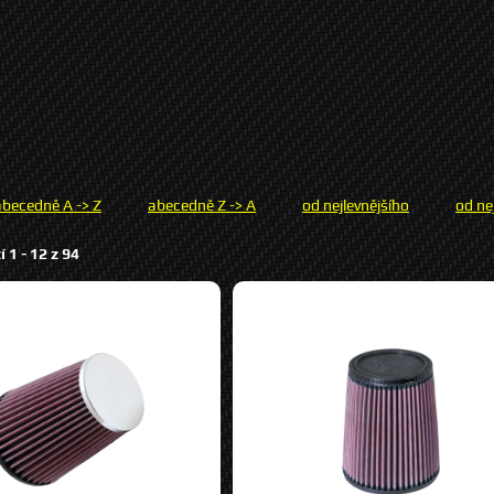
abecedně A -> Z
abecedně Z -> A
od nejlevnějšího
od ne
í 1 -
12
z
94