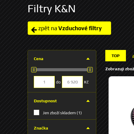
Filtry K&N
zpět na
Vzduchové filtry
TOP
Cena
Zobrazuji zbož
do
Kč
Dostupnost
Jen zboží skladem
(1)
Značka