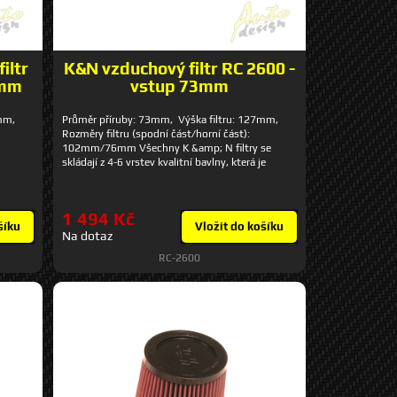
iltr
K&N vzduchový filtr RC 2600 -
0mm
vstup 73mm
8mm,
Průměr příruby: 73mm, Výška filtru: 127mm,
Rozměry filtru (spodní část/horní část):
102mm/76mm Všechny K &amp; N filtry se
skládají z 4-6 vrstev kvalitní bavlny, která je
zakomponována mezi dvě nosné hliníkové síťky a
napuštěná olejem. Tato konstrukce umožňuje
vysokou propustnost vzduchu při vynikající
1 494 Kč
filtrační schopnosti, která ochrání Váš motor po
šíku
Vložit do košíku
celou dobu jeho životnosti.
Na dotaz
RC-2600