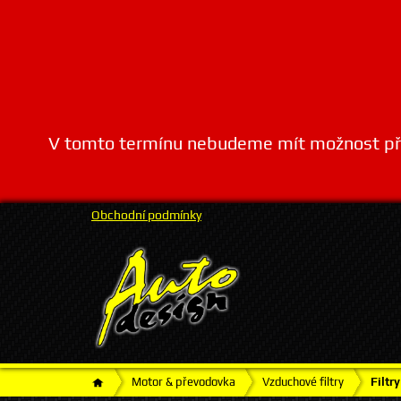
V tomto termínu nebudeme mít možnost přij
Obchodní podmínky
Motor & převodovka
Vzduchové filtry
Filtr