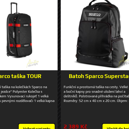
arco taška TOUR
Batoh Sparco Superst
í taška na kolečkách Sparco na
Funkční a prostorná taška na cesty. Velké
 jezdce" Polyester Kolečka s
a boční kapsy pro snadné uložení lahví a
kem Vysunovací rukojeť 1 velká
deštníků. Polstrovaná přihrádka na počíta
 s pevnými rozdělovači 1 velká kapsa
Rozměry: 52 cm x 40 cm x 20 cm. Objem:
pevným rozdělovačem 5 menších
litrů. Složení: Polyester.
y pro zajištění při uzavření
84 x 38 cm Objem: cca 127 litrů
červená, černo-šedá
2 389 Kč
Vybrat variantu
Vložit do ko