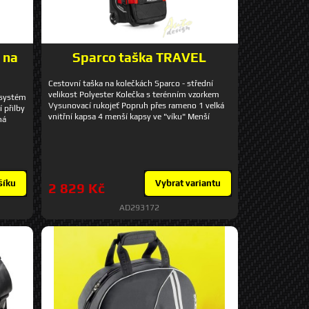
 na
Sparco taška TRAVEL
Cestovní taška na kolečkách Sparco - střední
velikost Polyester Kolečka s terénním vzorkem
 systém
Vysunovací rukojeť Popruh přes rameno 1 velká
 přilby
vnitřní kapsa 4 menší kapsy ve "víku" Menší
ná
boční kapsy 2 popruhy pro zajištění při uzavření
Rozměr: 25 x 55 x 35 cm Objem: cca 48 litrů
šíku
Vybrat variantu
2 829 Kč
AD293172