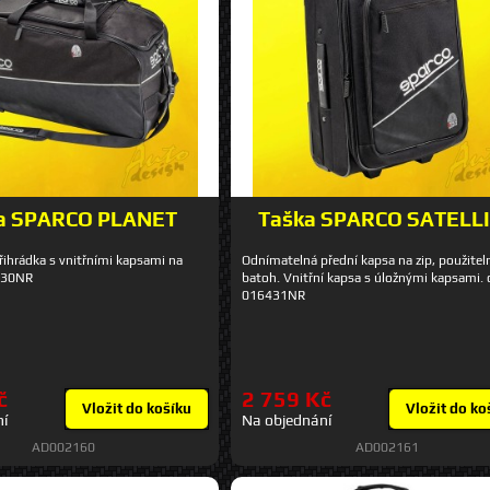
a SPARCO PLANET
Taška SPARCO SATELL
přihrádka s vnitřními kapsami na
Odnímatelná přední kapsa na zip, použitel
6430NR
batoh. Vnitřní kapsa s úložnými kapsami. 
016431NR
č
2 759 Kč
Vložit do košíku
Vložit do ko
ní
Na objednání
AD002160
AD002161