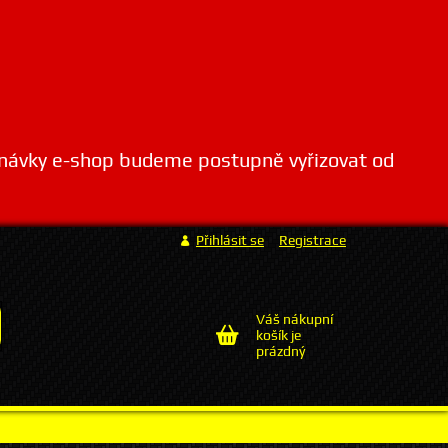
dnávky e-shop budeme postupně vyřizovat od
Přihlásit se
Registrace
Váš nákupní
košík je
prázdný