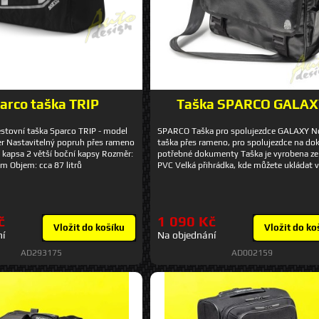
arco taška TRIP
Taška SPARCO GALA
estovní taška Sparco TRIP - model
SPARCO Taška pro spolujezdce GALAXY N
r Nastavitelný popruh přes rameno
taška přes rameno, pro spolujezdce na dok
ní kapsa 2 větší boční kapsy Rozměr:
potřebné dokumenty Taška je vyrobena z
cm Objem: cca 87 litrů
PVC Velká přihrádka, kde můžete ukládat 
notebook a dokumenty, na mobil a psací 
jsou přihrádky po stranách batohu. Rozmě
cm x 40 cm x 8 cm Kapacita: 9 litrů
č
1 090 Kč
Vložit do košíku
Vložit do ko
ní
Na objednání
AD293175
AD002159