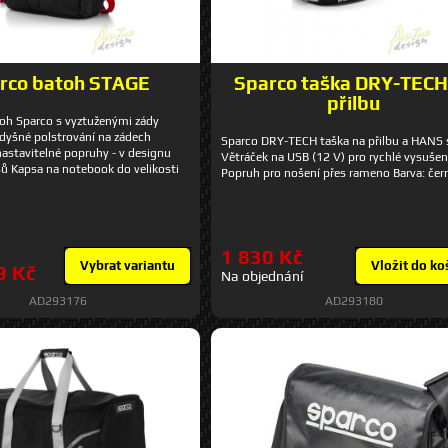
rco batoh STAGE
Sparco taška DRY-TECH
přilbu
oh Sparco s vyztuženými zády
dyšné polstrování na zádech
Sparco DRY-TECH taška na přilbu a HANS
nastavitelné popruhy - v designu
Větráček na USB (12 V) pro rychlé vysušení
ů Kapsa na notebook do velikosti
Popruh pro nošení přes rameno Barva: čer
kapsa s vnitřním organizérem 2
ční malé kapsy Rozměr: 40 x 30 x 14
 16 litrů Barva popruhů: černá,
ná
1 830 Kč
Vybrat variantu
Vložit do ko
9 Kč
Na objednání
AD293176
AD293180