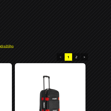
jdražšího
<
1
2
>