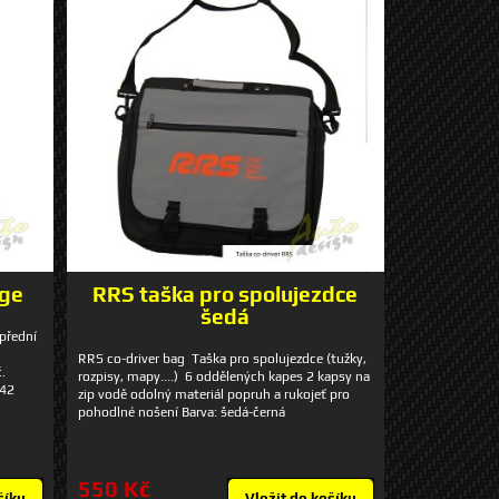
age
RRS taška pro spolujezdce
šedá
 přední
RRS co-driver bag Taška pro spolujezdce (tužky,
č.
rozpisy, mapy....) 6 oddělených kapes 2 kapsy na
 42
zip vodě odolný materiál popruh a rukojeť pro
pohodlné nošení Barva: šedá-černá
550 Kč
šíku
Vložit do košíku