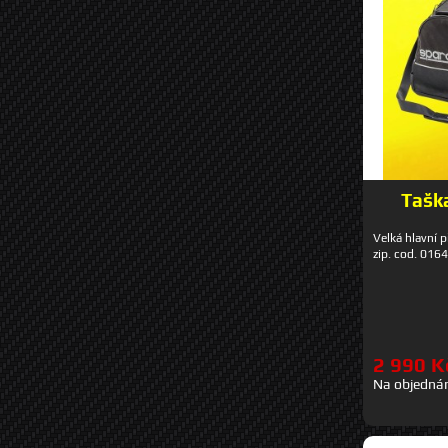
Tašk
Velká hlavní 
zip. cod. 01
2 990 K
Na objedná