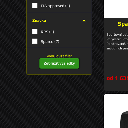
FIA approved
(1)
Značka
Spa
RRS
(1)
Sportovní bat
Polyester Pro
Sparco
(7)
Polstrované, 
závodních pás
až 15" Velká 
Vynulovat filtr
přední a 2 bo
cm Objem: cca
Zobrazit výsledky
modrá, červe
od 1 63