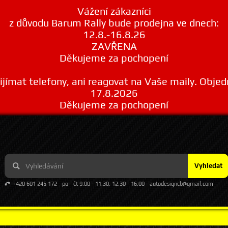
Vážení zákazníci
z důvodu Barum Rally bude prodejna ve dnech:
12.8.-16.8.26
ZAVŘENA
Děkujeme za pochopení
ímat telefony, ani reagovat na Vaše maily. Obje
17.8.2026
Děkujeme za pochopení
Vyhledat
+420 601 245 172
po - čt 9:00 - 11:30, 12:30 - 16:00
autodesigncb@gmail.com