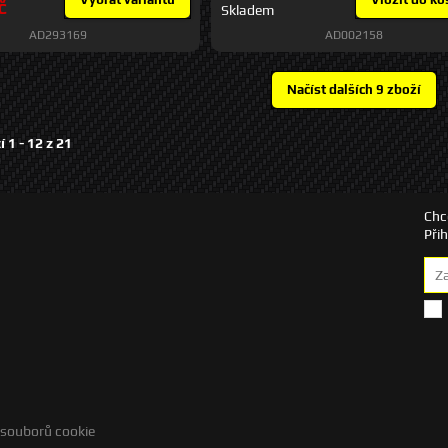
č
Skladem
AD293169
AD002158
í 1 -
12
z
21
Chc
Při
 souborů cookie