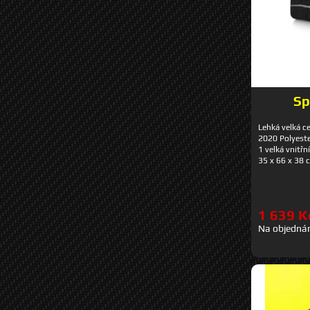
Sp
Lehká velká c
2020 Polyeste
1 velká vnitř
35 x 66 x 38 
1 639 K
Na objedná