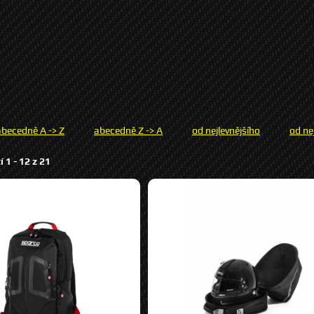
abecedně A -> Z
abecedně Z -> A
od nejlevnějšího
od ne
í 1 -
12
z
21