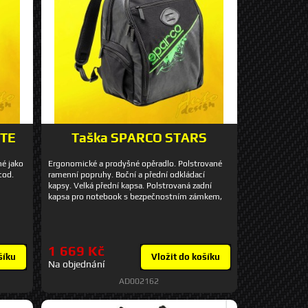
ITE
Taška SPARCO STARS
né jako
Ergonomické a prodyšné opěradlo. Polstrované
cod.
ramenní popruhy. Boční a přední odkládací
kapsy. Velká přední kapsa. Polstrovaná zadní
kapsa pro notebook s bezpečnostním zámkem,
úložný prostor a kapsa na zip. cod. 016432NR
1 669 Kč
šíku
Vložit do košíku
Na objednání
AD002162