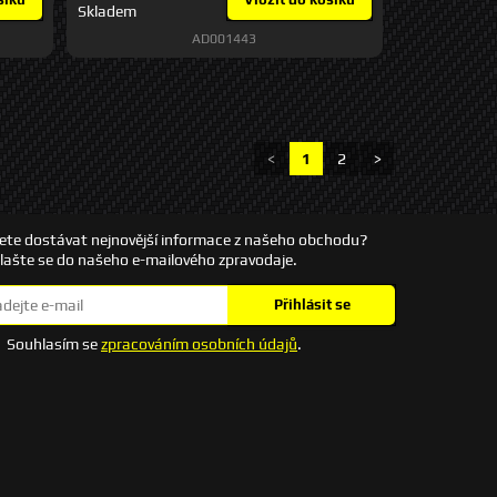
Skladem
AD001443
<
1
2
>
ete dostávat nejnovější informace z našeho obchodu?
hlašte se do našeho e-mailového zpravodaje.
Přihlásit se
Souhlasím se
zpracováním osobních údajů
.