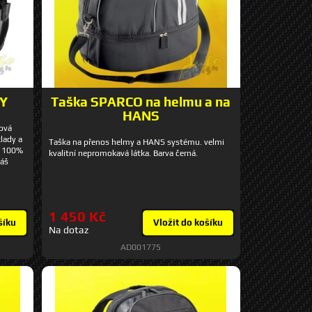
XY
Taška SPARCO na helmu a na
HANS
ová
lady a
Taška na přenos helmy a HANS systému. velmi
e 100%
kvalitní nepromokavá látka. Barva černá.
váš
potřeby
ry: 28
1 450 Kč
šíku
Vložit do košíku
Na dotaz
AD001775