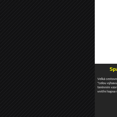
Sp
Velká cestovn
"celou výbavu
terénním vzor
vnitřní kapsa
ve "víku" s 
kapes 2 popruh
Rozměr: 40 x 
Barva: černo-