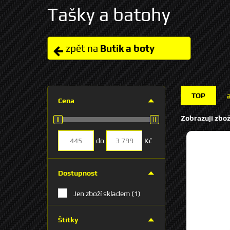
Tašky a batohy
zpět na
Butik a boty
TOP
Cena
Zobrazuji zbož
do
Kč
Dostupnost
Jen zboží skladem
(1)
Štítky