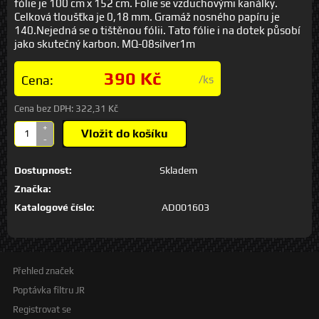
fólie je 100 cm x 152 cm. Folie se vzduchovými kanálky.
Celková tloušťka je 0,18 mm. Gramáž nosného papíru je
140.Nejedná se o tištěnou fólii. Tato fólie i na dotek působí
jako skutečný karbon. MQ-08silver1m
390 Kč
Cena:
/ks
Cena bez DPH:
322,31 Kč
+
Vložit do košíku
-
Dostupnost:
Skladem
Značka:
Katalogové číslo:
AD001603
Přehled značek
Poptávka filtru JR
Registrovat se