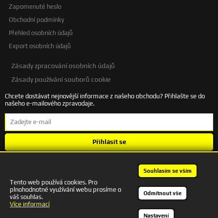
Zapomenuté heslo
Obchodní podmínky
Přehled osobních údajů
Export osobních údajů
Zásady zpracování osobních údajů
Zásady používání souborů cookie
Chcete dostávat nejnovější informace z našeho obchodu? Přihlašte se do
našeho e-mailového zpravodaje.
Přihlásit se
Souhlasím se
zpracováním osobních údajů
.
Souhlasím se vším
Tento web používá cookies. Pro
plnohodnotné využívání webu prosíme o
+420 601 245 172 | autodesigncb@gmail.com
Odmítnout vše
váš souhlas.
Kontakt
Více informací
Nastavení