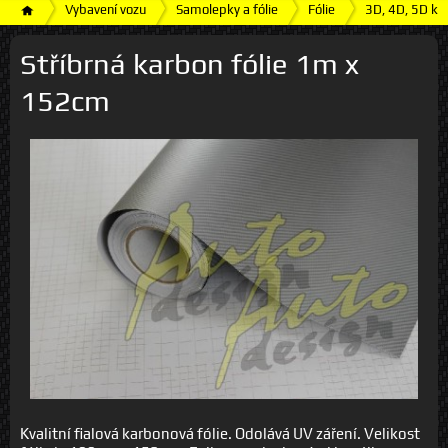
Vybavení vozu
Samolepky a fólie
Fólie
3D, 4D, 5D kar
Stříbrná karbon fólie 1m x
152cm
Kvalitní fialová karbonová fólie. Odolává UV záření. Velikost