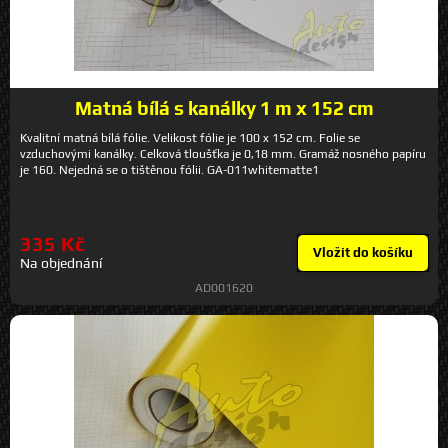
Matná bílá s kanálky 1 m x 152 cm
Kvalitní matná bílá fólie. Velikost fólie je 100 x 152 cm. Folie se
vzduchovými kanálky. Celková tloušťka je 0,18 mm. Gramáž nosného papíru
je 160. Nejedná se o tištěnou fólii. GA-011whitematte1
335 Kč
Vložit do košíku
Na objednání
AD001620