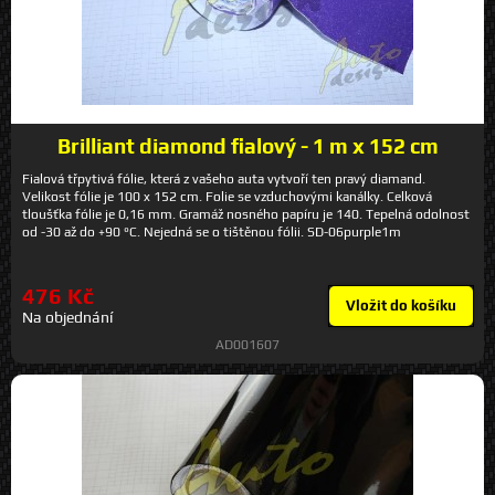
Brilliant diamond fialový - 1 m x 152 cm
Fialová třpytivá fólie, která z vašeho auta vytvoří ten pravý diamand.
Velikost fólie je 100 x 152 cm. Folie se vzduchovými kanálky. Celková
tloušťka fólie je 0,16 mm. Gramáž nosného papíru je 140. Tepelná odolnost
od -30 až do +90 °C. Nejedná se o tištěnou fólii. SD-06purple1m
476 Kč
Vložit do košíku
Na objednání
AD001607