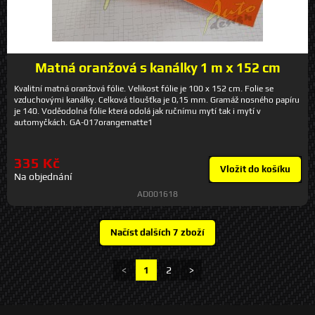
Matná oranžová s kanálky 1 m x 152 cm
Kvalitní matná oranžová fólie. Velikost fólie je 100 x 152 cm. Folie se
vzduchovými kanálky. Celková tloušťka je 0,15 mm. Gramáž nosného papíru
je 140. Voděodolná fólie která odolá jak ručnímu mytí tak i mytí v
automyčkách. GA-017orangematte1
335 Kč
Vložit do košíku
Na objednání
AD001618
<
1
2
>