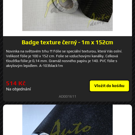
Badge texture černý - 1m x 152cm
Novinka na světovém trhu !!! Fólie se speciální texturou, která Vás oslní.
Velikost fólie je 100 x 152 cm. Folie se vzduchovými kanálky. Celková
tloušťka fólie je 0,14 mm. Gramáž nosného papíru je 140. PVC fólie s
akrylovým lepidlem. A-103black1m
514 Kč
Vložit do košíku
Na objednání
AD001611