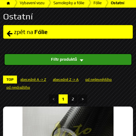
Vybavení vozu
Samolepky a fólie
Fólie
Ostatní
Ostatní
zpět na
Fólie
Filtr produktů
TOP
abecedně A -> Z
abecedně Z -> A
od nejlevnějšího
od nejdražšího
<
1
2
>