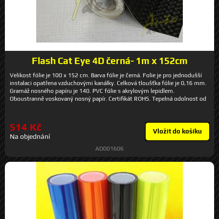
Flash Cat Eye 4D černá- 1m x 152cm
Velikost fólie je 100 x 152 cm. Barva fólie je černá. Folie je pro jednodušší
instalaci opatřena vzduchovými kanálky. Celková tloušťka fólie je 0,16 mm.
Gramáž nosného papíru je 140. PVC fólie s akrylovým lepidlem.
Oboustranně voskovaný nosný papír. Certifikát ROHS. Tepelná odolnost od
-35°C až +150°C. MY-01black1m
514 Kč
Vložit do košíku
Na objednání
AD001606