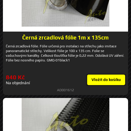
Černá zrcadlová fólie 1m x 135cm
Černá zrcadlová fólie. Fólie určená pro instalaci na střechu jako imitace
panoramatické střechy. Velikost fólie je 100 x 135 cm. Folie se
vzduchovými kanálky. Celková tloušťka fólie je 0,22 mm. Odolává UV záření.
Fólie bez nosného papíru. GMQ-01black1
840 Kč
Vložit do košíku
Na objednání
AD001612