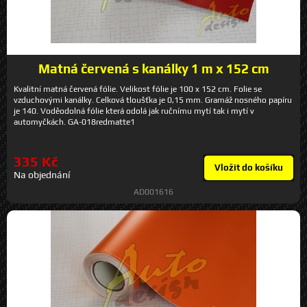
Matná červená s kanálky 1 m x 152 cm
Kvalitní matná červená fólie. Velikost fólie je 100 x 152 cm. Folie se
vzduchovými kanálky. Celková tloušťka je 0,15 mm. Gramáž nosného papíru
je 140. Voděodolná fólie která odolá jak ručnímu mytí tak i mytí v
automyčkách. GA-018redmatte1
335 Kč
Vložit do košíku
Na objednání
AD001616