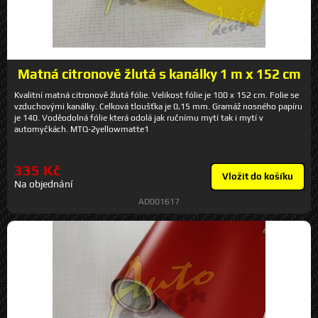
Matná citronově žlutá s kanálky 1 m x 152 cm
Kvalitní matná citronově žlutá fólie. Velikost fólie je 100 x 152 cm. Folie se
vzduchovými kanálky. Celková tloušťka je 0,15 mm. Gramáž nosného papíru
je 140. Voděodolná fólie která odolá jak ručnímu mytí tak i mytí v
automyčkách. MTQ-2yellowmatte1
335 Kč
Vložit do košíku
Na objednání
AD001617