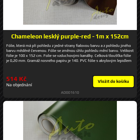
Chameleon lesklý purple-red - 1m x 152cm
Fólie, která má při pohledu z jedné strany fialovou barvu a z pohledu jiného
barvu měděně červenou. Fólie se změnou úhlu pohledu mění barvu. Velikost
fólie je 100 x 152 cm. Folie se vzduchovými kanálky. Celková tloušťka fólie
je 0,20 mm. Gramáž nosného papíru je 140. PVC fólie s akrylovým lepidlem
o síle 40 um. BSG-02purplishred1
514 Kč
Vložit do košíku
Na objednání
AD001610