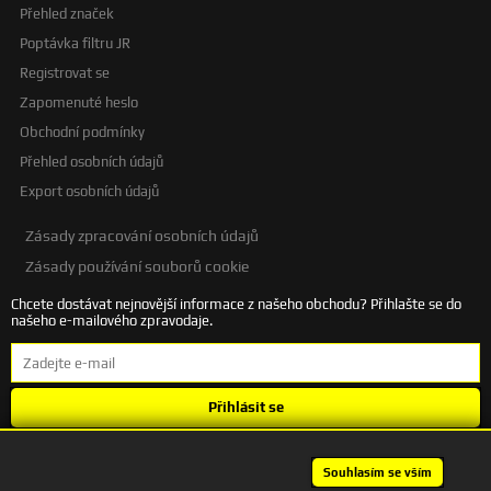
Přehled značek
Poptávka filtru JR
Registrovat se
Zapomenuté heslo
Obchodní podmínky
Přehled osobních údajů
Export osobních údajů
Zásady zpracování osobních údajů
Zásady používání souborů cookie
Chcete dostávat nejnovější informace z našeho obchodu? Přihlašte se do
našeho e-mailového zpravodaje.
Přihlásit se
Souhlasím se
zpracováním osobních údajů
.
Souhlasím se vším