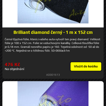
Brilliant diamond černý - 1 m x 152 cm
Černá třpytivá fólie, která z vašeho auta vytvoří ten pravý diamand. Velikost
fólie je 100 x 152 cm. Folie se vzduchovými kanálky. Celková tloušťka fólie
je 0,18 mm. Gramáž nosného papíru je 160. Tepelná odolnost od -50 až do
+200 °C. Nejedná se o tištěnou fólii. SD-06black1m
476 Kč
Vložit do košíku
Na objednání
AD001613