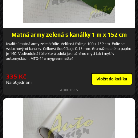
Matná army zelená s kanálky 1 m x 152 cm
Kvalitní matná army zelená fólie. Velikost fólie je 100 x 152 cm. Folie se
vzduchovými kanálky. Celková tloušťka je 0,15 mm. Gramáž nosného papíru
je 140. Voděodolná fólie která odolá jak ručnímu mytí tak i mytí v
automyčkách. MTQ-11armygreenmatte1
335 Kč
Vložit do košíku
Na objednání
AD001615