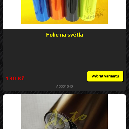
Folie na světla
Vybrat variantu
130 Kč
AD001843