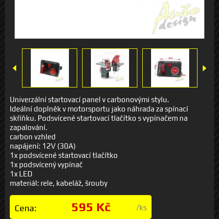
Univerzální startovací panel v carbonovými stylu.
Ideální doplněk v motorsportu jako náhrada za spínací
skříňku. Podsvícené startovací tlačítko s vypínačem na
zapalování.
carbon vzhled
napájení: 12V (30A)
1x podsvícené startovací tlačítko
1x podsvícený vypínač
1x LED
materiál: rele, kabeláž, šrouby
595 Kč
Cena:
/ks