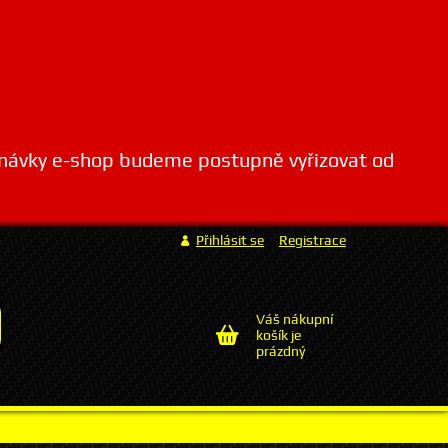
dnávky e-shop budeme postupně vyřizovat od
Přihlásit se
Registrace
Váš nákupní
košík je
prázdný