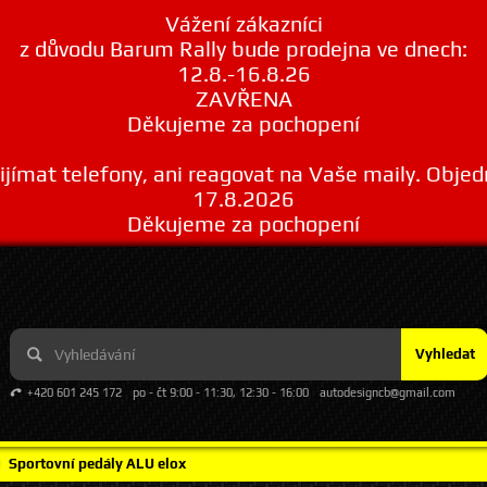
Vážení zákazníci
z důvodu Barum Rally bude prodejna ve dnech:
12.8.-16.8.26
ZAVŘENA
Děkujeme za pochopení
ímat telefony, ani reagovat na Vaše maily. Obje
17.8.2026
Děkujeme za pochopení
Vyhledat
+420 601 245 172
po - čt 9:00 - 11:30, 12:30 - 16:00
autodesigncb@gmail.com
Sportovní pedály ALU elox