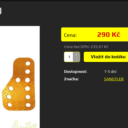
U
290 Kč
Cena:
Cena bez DPH:
239,67 Kč
+
Vložit do košíku
-
Dostupnost:
1-5 dní
Značka:
SANDTLER