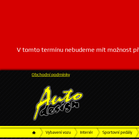
V tomto termínu nebudeme mít možnost přij
Obchodní podmínky
Vybavení vozu
Interiér
Sportovní pedály