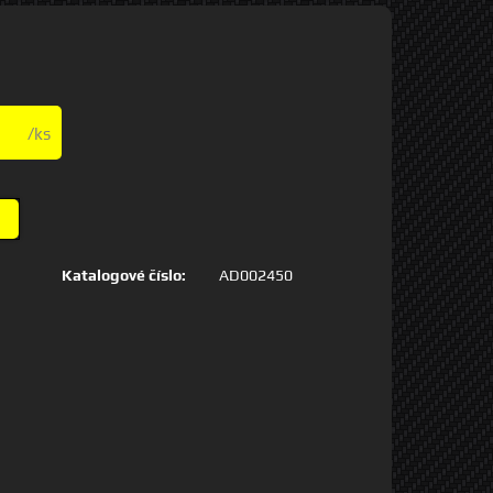
/ks
Katalogové číslo:
AD002450