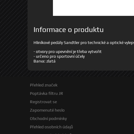
Informace o produktu
Hliníkové pedály Sandtler pro technické a optické vylep
- otvory pro upevnění je třeba vytvořit
- určeno pro sportovní účely
Barva: zlatá
Přehled značek
Poptávka filtru JR
Registrovat se
Zapomenuté heslo
Obchodní podmínky
Přehled osobních údajů