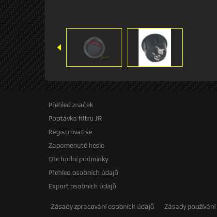
Přehled značek
Poptávka filtru JR
Registrovat se
Zapomenuté heslo
Obchodní podmínky
Přehled osobních údajů
Export osobních údajů
Zásady zpracování osobních údajů
Zásady používání