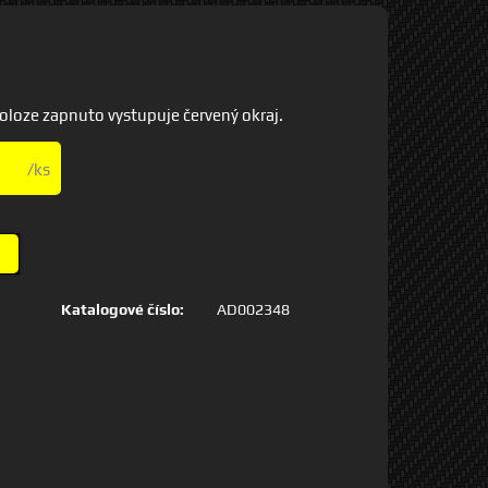
oloze zapnuto vystupuje červený okraj.
/ks
Katalogové číslo:
AD002348