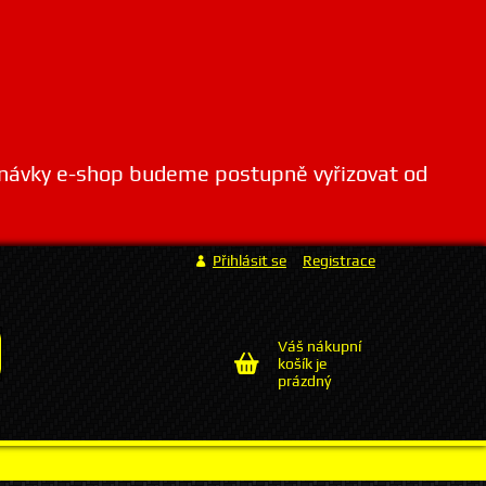
dnávky e-shop budeme postupně vyřizovat od
Přihlásit se
Registrace
Váš nákupní
košík je
prázdný