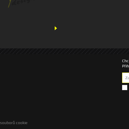
Chc
Při
 souborů cookie