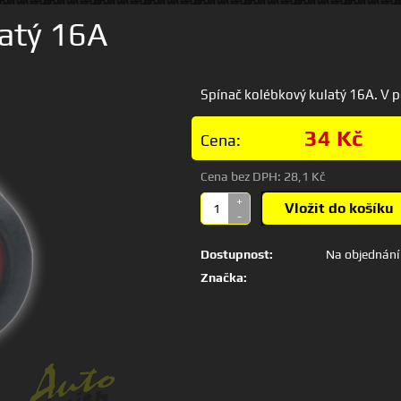
latý 16A
Spínač kolébkový kulatý 16A. V p
34 Kč
Cena:
Cena bez DPH:
28,1 Kč
+
Vložit do košíku
-
Dostupnost:
Na objednání
Značka: