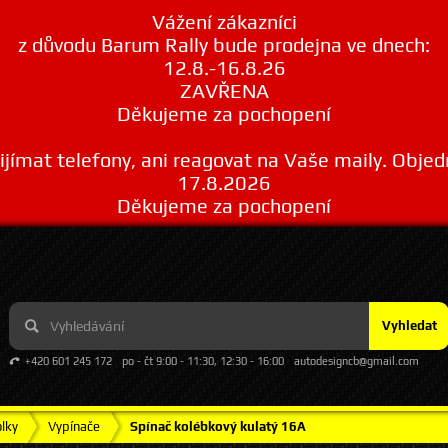
Vážení zákazníci
z důvodu Barum Rally bude prodejna ve dnech:
12.8.-16.8.26
ZAVŘENA
Děkujeme za pochopení
ímat telefony, ani reagovat na Vaše maily. Obje
17.8.2026
Děkujeme za pochopení
Vyhledat
+420 601 245 172
po - čt 9:00 - 11:30, 12:30 - 16:00
autodesigncb@gmail.com
olky
Vypínače
Spínač kolébkový kulatý 16A