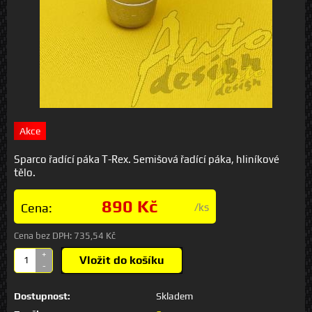
Akce
Sparco řadící páka T-Rex. Semišová řadící páka, hliníkové
tělo.
890 Kč
Cena:
/ks
Cena bez DPH:
735,54 Kč
+
Vložit do košíku
-
Dostupnost:
Skladem