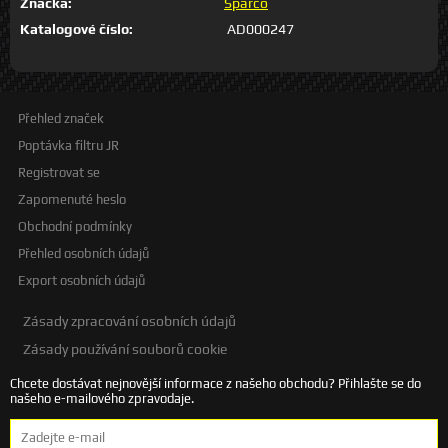
Značka:
Sparco
Katalogové číslo:
AD000247
Přehled značek
Poptávka filtru JR
Registrovat se
Zapomenuté heslo
Obchodní podmínky
Přehled osobních údajů
Export osobních údajů
Zásady zpracování osobních údajů
Zásady používání souborů cookie
Chcete dostávat nejnovější informace z našeho obchodu? Přihlašte se do
našeho e-mailového zpravodaje.