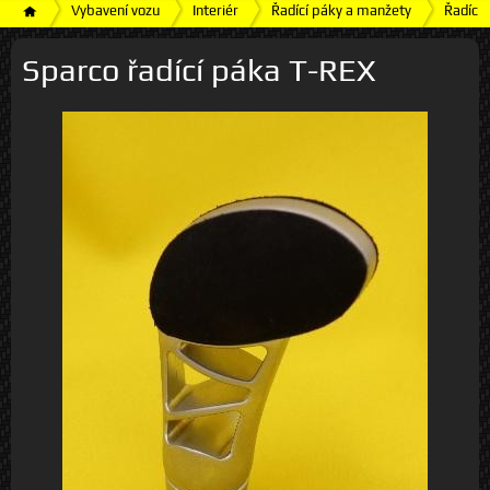
Vybavení vozu
Interiér
Řadící páky a manžety
Řadící
Sparco řadící páka T-REX