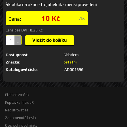
Škrabka na okno - trojúhelník - menší provedení
10 Kč
Cena:
/ks
Cena bez DPH:
8,26 Kč
+
Vložit do košíku
-
Dostupnost:
Skladem
Značka:
ostatní
Katalogové číslo:
AD001396
Přehled značek
Poptávka filtru JR
Registrovat se
Zapomenuté heslo
Obchodní podmínky