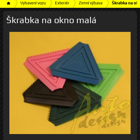
Vybavení vozu
Exteriér
Zimní výbava
Škrabka na ok
Škrabka na okno malá