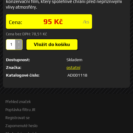
konzervační film, který spolehlivě chrání před nepříznivými
vlivy atmosféry.
95 Kč
Cena:
/ks
Cena bez DPH:
78,51 Kč
+
Vložit do košíku
-
Dostupnost:
Skladem
Značka:
ostatní
Katalogové číslo:
AD001118
Přehled značek
Poptávka filtru JR
Registrovat se
Zapomenuté heslo