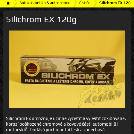
Autokosmetika & autochemie
Čističe
Silichrom EX 120g
Silichrom EX 120g
Silichrom Ex umožňuje účinně vyčistit a vyleštit zoxidované,
korozí poškozené chromové a kovové části automobilů i
motocyklů. Dodává jim brilantní lesk a zanechává