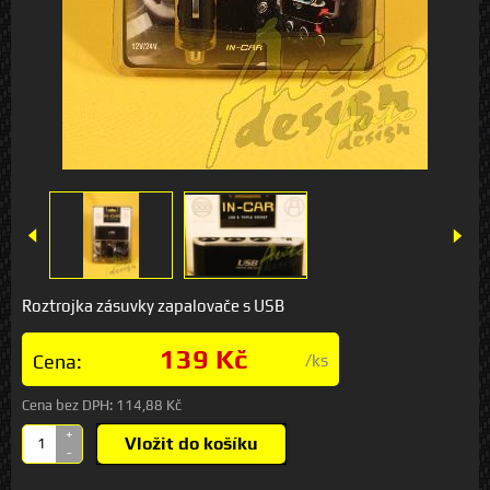
Roztrojka zásuvky zapalovače s USB
139 Kč
Cena:
/ks
Cena bez DPH:
114,88 Kč
+
Vložit do košíku
-