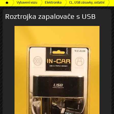
Vybavení vozu
Elektronika
CL, USB zásuvky, ostatní
R
Roztrojka zapalovače s USB