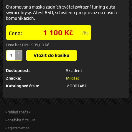
Chromovaná maska zadních světel zvýrazní tuning auta
svými obrysy. Atest 8SD, schváleno pro provoz na našich
komunikacích.
1 100 Kč
Cena:
/ks
Cena bez DPH:
909,09 Kč
+
Vložit do košíku
-
Dostupnost:
Skladem
Značka:
Milotec
Katalogové číslo:
AD001461
Přehled značek
Poptávka filtru JR
Registrovat se