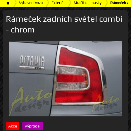
Vybavení vozu
Exteriér
Mračítka, masky
Rámeček za
Rámeček zadních světel combi
- chrom
Akce
Výprodej