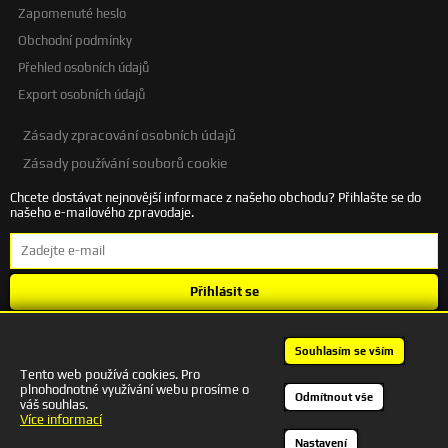
Zapomenuté heslo
Obchodní podmínky
Přehled osobních údajů
Export osobních údajů
Zásady zpracování osobních údajů
Zásady používání souborů cookie
Chcete dostávat nejnovější informace z našeho obchodu? Přihlašte se do
našeho e-mailového zpravodaje.
Přihlásit se
Souhlasím se
zpracováním osobních údajů
.
Souhlasím se vším
Tento web používá cookies. Pro
plnohodnotné využívání webu prosíme o
+420 601 245 172 | autodesigncb@gmail.com
Odmítnout vše
váš souhlas.
Kontakt
Více informací
Nastavení