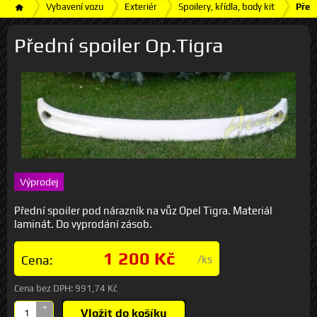
Vybavení vozu
Exteriér
Spoilery, křídla, body kit
Před
Přední spoiler Op.Tigra
Výprodej
Přední spoiler pod nárazník na vůz Opel Tigra. Materiál
laminát. Do vyprodání zásob.
1 200 Kč
Cena:
/ks
Cena bez DPH:
991,74 Kč
+
Vložit do košíku