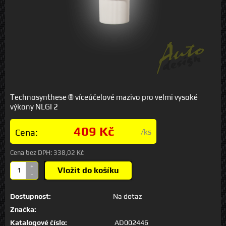
Technosynthese ® víceúčelové mazivo pro velmi vysoké
výkony NLGI 2
409 Kč
Cena:
/ks
Cena bez DPH:
338,02 Kč
+
Vložit do košíku
-
Dostupnost:
Na dotaz
Značka:
Katalogové číslo:
AD002446