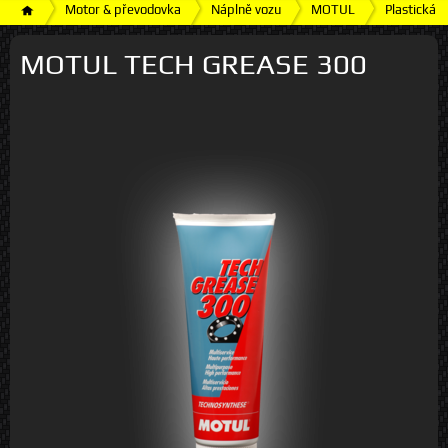
Motor & převodovka
Náplně vozu
MOTUL
Plastická 
MOTUL TECH GREASE 300