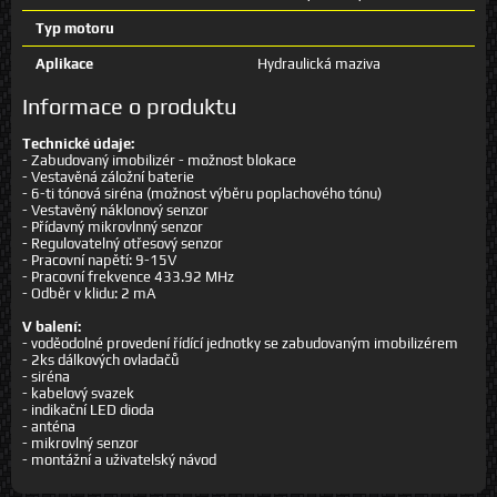
Typ motoru
Aplikace
Hydraulická maziva
Informace o produktu
Technické údaje:
- Zabudovaný imobilizér - možnost blokace
- Vestavěná záložní baterie
- 6-ti tónová siréna (možnost výběru poplachového tónu)
- Vestavěný náklonový senzor
- Přídavný mikrovlnný senzor
- Regulovatelný otřesový senzor
- Pracovní napětí: 9-15V
- Pracovní frekvence 433.92 MHz
- Odběr v klidu: 2 mA
V balení:
- voděodolné provedení řídící jednotky se zabudovaným imobilizérem
- 2ks dálkových ovladačů
- siréna
- kabelový svazek
- indikační LED dioda
- anténa
- mikrovlný senzor
- montážní a uživatelský návod