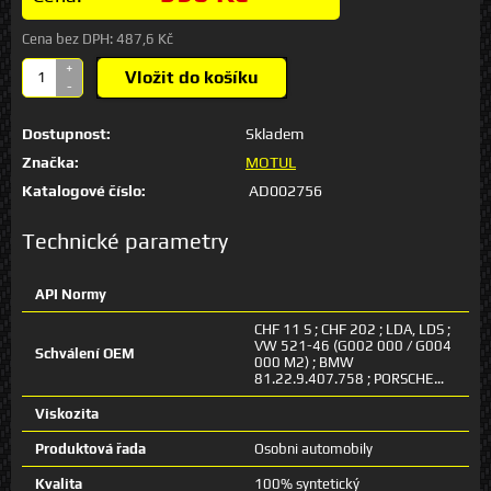
Cena bez DPH:
487,6 Kč
+
Vložit do košíku
-
Dostupnost:
Skladem
Značka:
MOTUL
Katalogové číslo:
AD002756
Technické parametry
API Normy
CHF 11 S ; CHF 202 ; LDA, LDS ;
VW 521-46 (G002 000 / G004
Schválení OEM
000 M2) ; BMW
81.22.9.407.758 ; PORSCHE…
Viskozita
Produktová řada
Osobni automobily
Kvalita
100% syntetický