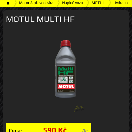
Motor & převodovka
Náplně vozu
MOTUL
Hydraulick
MOTUL MULTI HF
590 Kč
Cena:
/ks