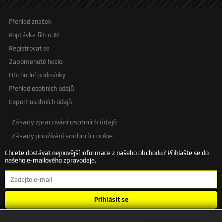
Přehled značek
Poptávka filtru JR
Registrovat se
Zapomenuté heslo
Obchodní podmínky
Přehled osobních údajů
Export osobních údajů
Zásady zpracování osobních údajů
Zásady používání souborů cookie
Chcete dostávat nejnovější informace z našeho obchodu? Přihlašte se do
našeho e-mailového zpravodaje.
Přihlásit se
Souhlasím se
zpracováním osobních údajů
.