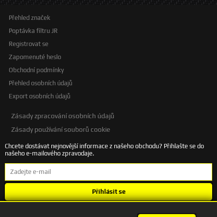
Přehled značek
Poptávka filtru JR
Registrovat se
Zapomenuté heslo
Obchodní podmínky
Přehled osobních údajů
Export osobních údajů
Zásady zpracování osobních údajů
Zásady používání souborů cookie
Chcete dostávat nejnovější informace z našeho obchodu? Přihlašte se do
našeho e-mailového zpravodaje.
Přihlásit se
Souhlasím se
zpracováním osobních údajů
.