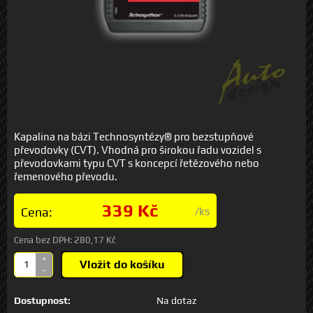
Kapalina na bázi Technosyntézy® pro bezstupňové
převodovky (CVT). Vhodná pro širokou řadu vozidel s
převodovkami typu CVT s koncepcí řetězového nebo
řemenového převodu.
339 Kč
Cena:
/ks
Cena bez DPH:
280,17 Kč
+
Vložit do košíku
-
Dostupnost:
Na dotaz