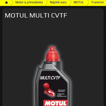
Motor & převodovka
Náplně vozu
MOTUL
Transmisní
MOTUL MULTI CVTF