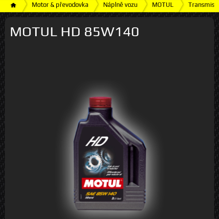
Motor & převodovka
Náplně vozu
MOTUL
Transmisní
MOTUL HD 85W140