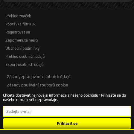
Přehled značek
Poptávka filtru JR
Registrovat se
Zapomenuté heslo
Obchodní podmínky
Přehled osobních údajů
Export osobních údajů
Zásady zpracování osobních údajů
Zásady používání souborů cookie
Chcete dostávat nejnovější informace z našeho obchodu? Přihlašte se do
našeho e-mailového zpravodaje.
Přihlásit se
Souhlasím se
zpracováním osobních údajů
.