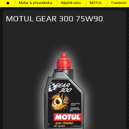
Motor & převodovka
Náplně vozu
MOTUL
Transmisní
MOTUL GEAR 300 75W90