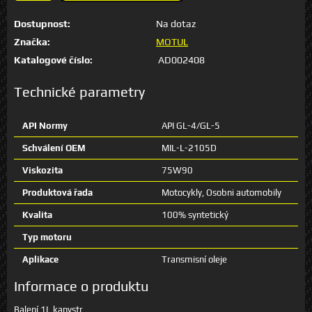
Dostupnost:
Na dotaz
Značka:
MOTUL
Katalogové číslo:
AD002408
Technické parametry
API Normy
API GL-4/GL-5
Schválení OEM
MIL-L-2105D
Viskozita
75W90
Produktová řada
Motocykly, Osobni automobily
Kvalita
100% syntetický
Typ motoru
Aplikace
Transmisní oleje
Informace o produktu
Balení 1L kanystr