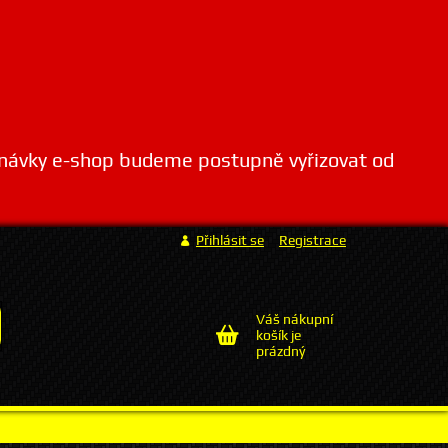
dnávky e-shop budeme postupně vyřizovat od
Přihlásit se
Registrace
Váš nákupní
košík je
prázdný