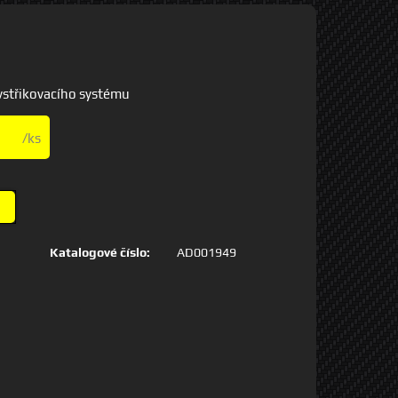
 vstřikovacího systému
/ks
Katalogové číslo:
AD001949