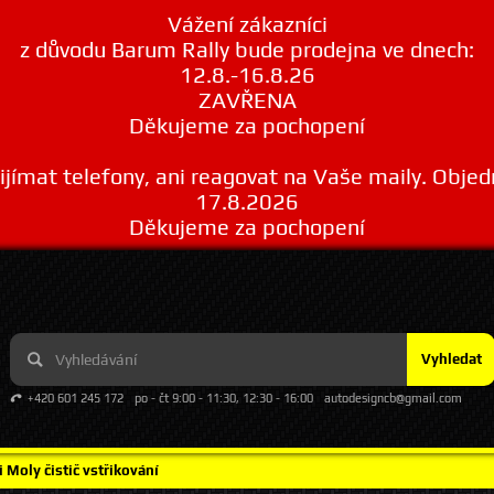
Vážení zákazníci
z důvodu Barum Rally bude prodejna ve dnech:
12.8.-16.8.26
ZAVŘENA
Děkujeme za pochopení
ímat telefony, ani reagovat na Vaše maily. Obje
17.8.2026
Děkujeme za pochopení
Vyhledat
+420 601 245 172
po - čt 9:00 - 11:30, 12:30 - 16:00
autodesigncb@gmail.com
i Moly čistič vstřikování