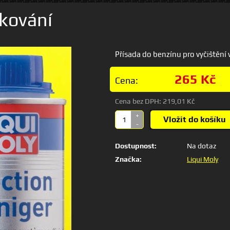
ikování
Přísada do benzínu pro vyčištění
265 Kč
Cena:
Cena bez DPH:
219,01 Kč
+
Vložit do košíku
-
Dostupnost:
Na dotaz
Značka:
Liqui Moly