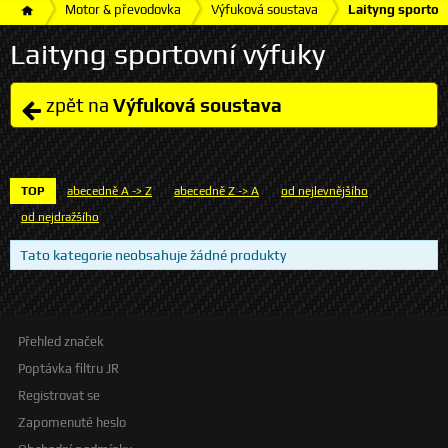
Motor & převodovka
Výfuková soustava
Laityng sportov
Laityng sportovní výfuky
zpět na
Výfuková soustava
TOP
abecedně A -> Z
abecedně Z -> A
od nejlevnějšího
od nejdražšího
Tato kategorie neobsahuje žádné produkty
Přehled značek
Poptávka filtru JR
Registrovat se
Zapomenuté heslo