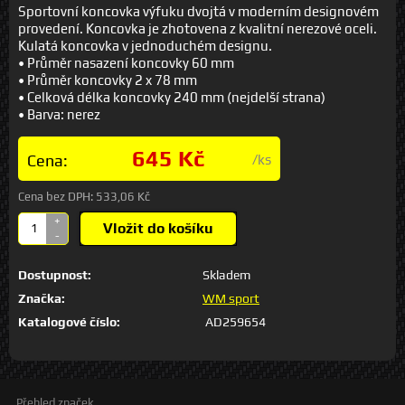
Sportovní koncovka výfuku dvojtá v moderním designovém
provedení. Koncovka je zhotovena z kvalitní nerezové oceli.
Kulatá koncovka v jednoduchém designu.
• Průměr nasazení koncovky 60 mm
• Průměr koncovky 2 x 78 mm
• Celková délka koncovky 240 mm (nejdelší strana)
• Barva: nerez
645 Kč
Cena:
/ks
Cena bez DPH:
533,06 Kč
+
Vložit do košíku
-
Dostupnost:
Skladem
Značka:
WM sport
Katalogové číslo:
AD259654
Přehled značek