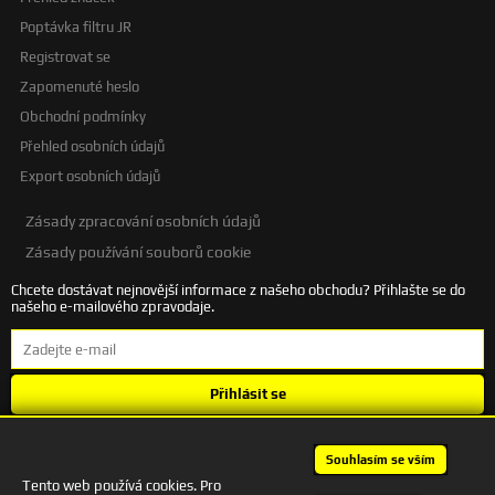
Poptávka filtru JR
Registrovat se
Zapomenuté heslo
Obchodní podmínky
Přehled osobních údajů
Export osobních údajů
Zásady zpracování osobních údajů
Zásady používání souborů cookie
Chcete dostávat nejnovější informace z našeho obchodu? Přihlašte se do
našeho e-mailového zpravodaje.
Přihlásit se
Souhlasím se
zpracováním osobních údajů
.
Souhlasím se vším
Tento web používá cookies. Pro