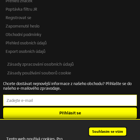
Přehled značek
Poptávka filtru JR
Registrovat se
Zapomenuté heslo
Obchodní podmínky
Přehled osobních údajů
Export osobních údajů
Zásady zpracování osobních údajů
Zásady používání souborů cookie
Chcete dostávat nejnovější informace z našeho obchodu? Přihlašte se do
našeho e-mailového zpravodaje.
Přihlásit se
Souhlasím se
zpracováním osobních údajů
.
Souhlasím se vším
Tento web používá cookies. Pro