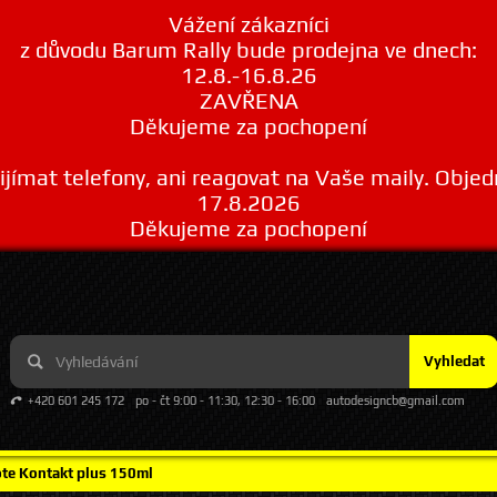
Vážení zákazníci
z důvodu Barum Rally bude prodejna ve dnech:
12.8.-16.8.26
ZAVŘENA
Děkujeme za pochopení
ímat telefony, ani reagovat na Vaše maily. Obje
17.8.2026
Děkujeme za pochopení
Vyhledat
+420 601 245 172
po - čt 9:00 - 11:30, 12:30 - 16:00
autodesigncb@gmail.com
te Kontakt plus 150ml