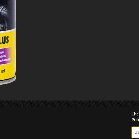
Chc
Při