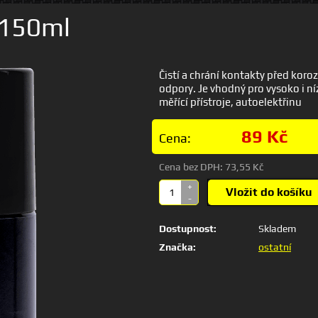
 150ml
Čistí a chrání kontakty před kor
odpory. Je vhodný pro vysoko i níz
měřící přístroje, autoelektřinu
89 Kč
Cena:
Cena bez DPH:
73,55 Kč
+
Vložit do košíku
-
Dostupnost:
Skladem
Značka:
ostatní