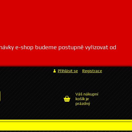
dnávky e-shop budeme postupně vyřizovat od
Přihlásit se
Registrace
Váš nákupní
košík je
prázdný