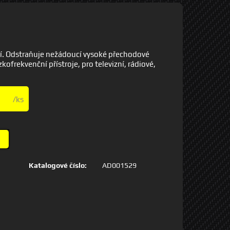
ozí. Odstraňuje nežádoucí vysoké přechodové
kofrekvenční přístroje, pro televizní, rádiové,
/ks
Katalogové číslo:
AD001529