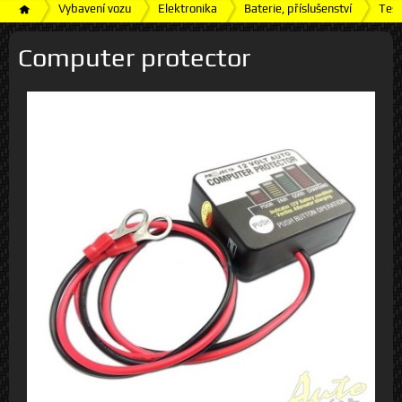
Vybavení vozu
Elektronika
Baterie, příslušenství
Test
Computer protector