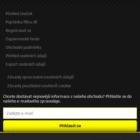
Přehled značek
Poptávka filtru JR
Registrovat se
Zapomenuté heslo
Obchodní podmínky
Přehled osobních údajů
Export osobních údajů
Zásady zpracování osobních údajů
Zásady používání souborů cookie
Chcete dostávat nejnovější informace z našeho obchodu? Přihlašte se do
našeho e-mailového zpravodaje.
Přihlásit se
Souhlasím se
zpracováním osobních údajů
.