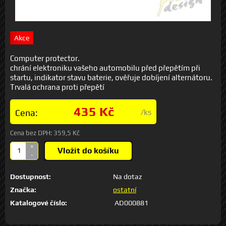
Akce
Computer protector.
chrání elektroniku vašeho automobilu před přepětím při
startu, indikator stavu baterie, ověřuje dobíjení alternátoru.
Trvalá ochrana proti přepětí
435 Kč
Cena:
/ks
Cena bez DPH:
359,5 Kč
+
Vložit do košíku
-
Dostupnost:
Na dotaz
Značka:
ostatní
Katalogové číslo:
AD000881