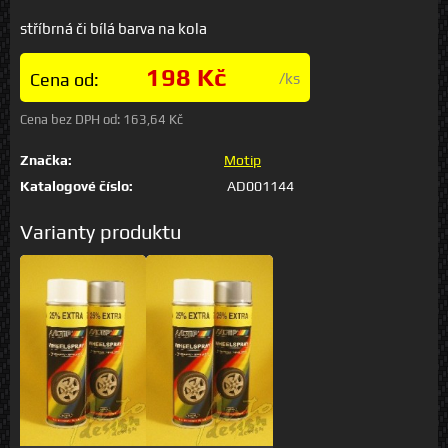
stříbrná či bílá barva na kola
198 Kč
Cena od:
/ks
Cena bez DPH od:
163,64 Kč
Značka:
Motip
Katalogové číslo:
AD001144
Varianty produktu