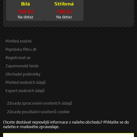
Bílá
Stříbrná
198 Kč
198 Kč
Na dotaz
Na dotaz
Přehled značek
Poptávka filtru JR
Registrovat se
Zapomenuté heslo
Obchodní podmínky
Přehled osobních údajů
Export osobních údajů
Zásady zpracování osobních údajů
Zásady používání souborů cookie
Chcete dostávat nejnovější informace z našeho obchodu? Přihlašte se do
našeho e-mailového zpravodaje.