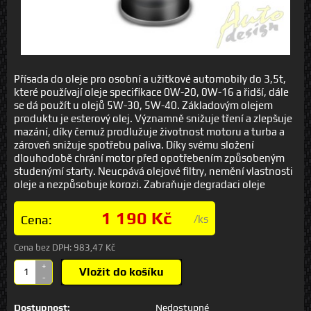
Přísada do oleje pro osobní a užitkové automobily do 3,5t,
které používají oleje specifikace 0W-20, 0W-16 a řidší, dále
se dá použít u olejů 5W-30, 5W-40. Základovým olejem
produktu je esterový olej. Významně snižuje tření a zlepšuje
mazání, díky čemuž prodlužuje životnost motoru a turba a
zároveň snižuje spotřebu paliva. Díky svému složení
dlouhodobě chrání motor před opotřebením způsobeným
studenýmí starty. Neucpává olejové filtry, nemění vlastnosti
oleje a nezpůsobuje korozi. Zabraňuje degradaci oleje
1 190 Kč
Cena:
/ks
Cena bez DPH:
983,47 Kč
+
Vložit do košíku
-
Dostupnost:
Nedostupné