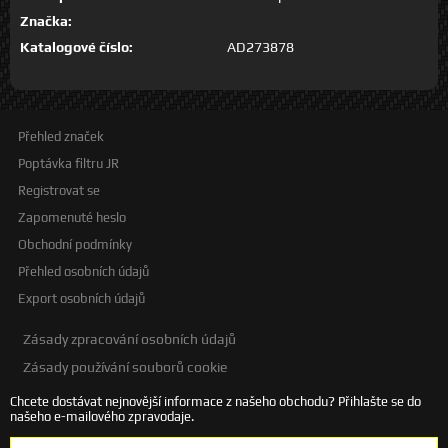
Značka:
Katalogové číslo:
AD273878
Přehled značek
Poptávka filtru JR
Registrovat se
Zapomenuté heslo
Obchodní podmínky
Přehled osobních údajů
Export osobních údajů
Zásady zpracování osobních údajů
Zásady používání souborů cookie
Chcete dostávat nejnovější informace z našeho obchodu? Přihlašte se do
našeho e-mailového zpravodaje.